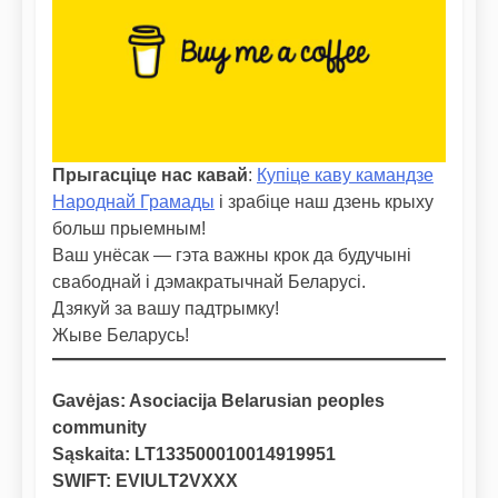
Прыгасціце нас кавай
:
Купіце каву камандзе
Народнай Грамады
і зрабіце наш дзень крыху
больш прыемным!
Ваш унёсак — гэта важны крок да будучыні
свабоднай і дэмакратычнай Беларусі.
Дзякуй за вашу падтрымку!
Жыве Беларусь!
Gavėjas: Asociacija Belarusian peoples
community
Sąskaita: LT133500010014919951
SWIFT: EVIULT2VXXX