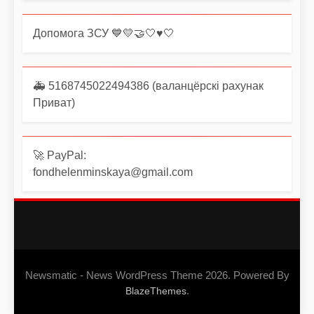
Допомога ЗСУ 💙💛🤝🤍♥️🤍
🚑 5168745022494386 (валанцёрскі рахунак
Приват)
🚀 PayPal:
fondhelenminskaya@gmail.com
Newsmatic - News WordPress Theme 2026. Powered By
.
BlazeThemes