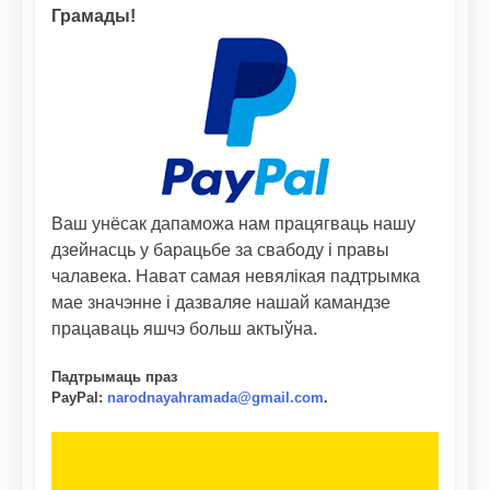
Грамады!
Ваш унёсак дапаможа нам працягваць нашу
дзейнасць у барацьбе за свабоду і правы
чалавека. Нават самая невялікая падтрымка
мае значэнне і дазваляе нашай камандзе
працаваць яшчэ больш актыўна.
Падтрымаць праз
PayPal
:
narodnayahramada@gmail.com
.