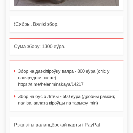
❗️Сябры. Вялікі збор.
Сума збору: 1300 еўра.
Збор на даэкіпіроўку ваяра - 800 еўра (спіс у
папярэднім пасце)
https://t.me/helenminskaya/14217
Збор на бус з Літвы - 500 еўра (дробны рамонт,
паліва, аплата кіроўцы па тарыфу min)
Рэквізіты валанцёрскай карты і PayPal