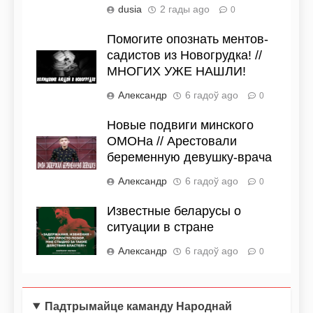
dusia
2 гады ago
0
Помогите опознать ментов-
садистов из Новогрудка! //
МНОГИХ УЖЕ НАШЛИ!
Александр
6 гадоў ago
0
Новые подвиги минского
ОМОНа // Арестовали
беременную девушку-врача
Александр
6 гадоў ago
0
Известные беларусы о
ситуации в стране
Александр
6 гадоў ago
0
Падтрымайце каманду Народнай