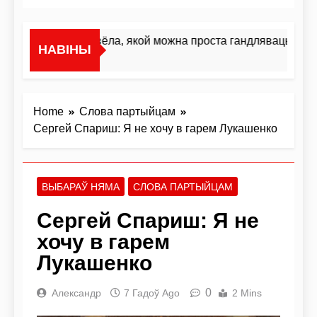
«Я не жывёла, якой можна проста гандляваць»У інт
НАВІНЫ
2 Дні Ago
Home
Слова партыйцам
Сергей Спариш: Я не хочу в гарем Лукашенко
ВЫБАРАЎ НЯМА
СЛОВА ПАРТЫЙЦАМ
Сергей Спариш: Я не
хочу в гарем
Лукашенко
0
Александр
7 Гадоў Ago
2 Mins