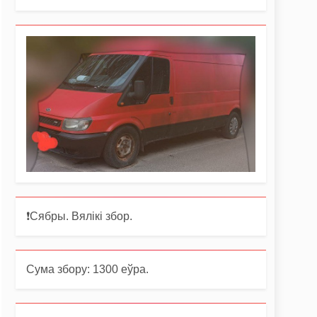
❗️Сябры. Вялікі збор.
Сума збору: 1300 еўра.