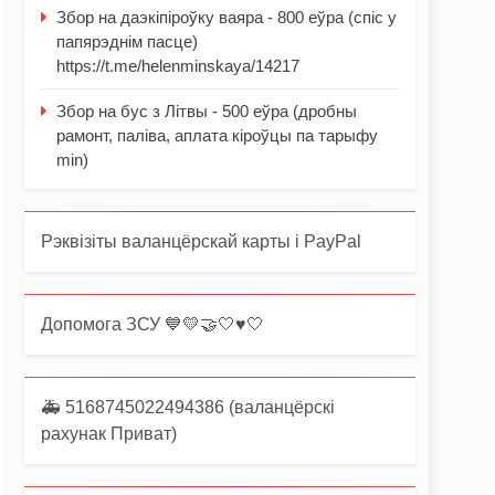
Збор на даэкіпіроўку ваяра - 800 еўра (спіс у
папярэднім пасце)
https://t.me/helenminskaya/14217
Збор на бус з Літвы - 500 еўра (дробны
рамонт, паліва, аплата кіроўцы па тарыфу
min)
Рэквізіты валанцёрскай карты і PayPal
Допомога ЗСУ 💙💛🤝🤍♥️🤍
🚑 5168745022494386 (валанцёрскі
рахунак Приват)