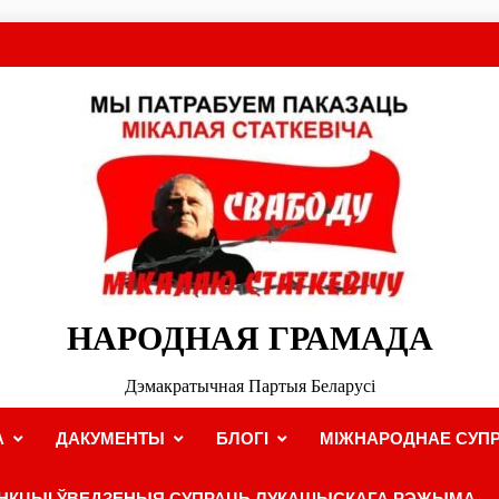
НАРОДНАЯ ГРАМАДА
Дэмакратычная Партыя Беларусі
А
ДАКУМЕНТЫ
БЛОГІ
МІЖНАРОДНАЕ СУПР
НКЦЫІ ЎВЕДЗЕНЫЯ СУПРАЦЬ ЛУКАШЫСКАГА РЭЖЫМА