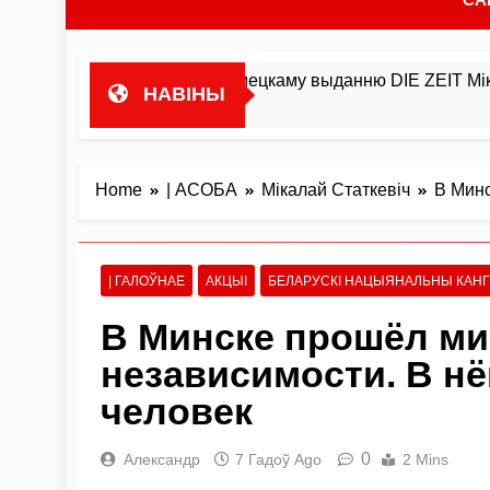
 нямецкаму выданню DIE ZEIT Мікалай Статкевіч у…
НАВІНЫ
Home
| АСОБА
Мікалай Статкевіч
В Минс
| ГАЛОЎНАЕ
АКЦЫІ
БЕЛАРУСКІ НАЦЫЯНАЛЬНЫ КАН
В Минске прошёл ми
независимости. В нё
человек
0
Александр
7 Гадоў Ago
2 Mins