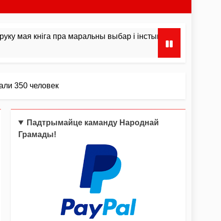
ы выбар і інстынкты
Сёння Дзень ўзяцця Ба
3 Тыдні Ago
али 350 человек
Падтрымайце каманду Народнай
Грамады!