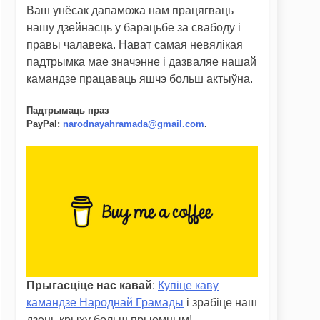
Ваш унёсак дапаможа нам працягваць
нашу дзейнасць у барацьбе за свабоду і
правы чалавека. Нават самая невялікая
падтрымка мае значэнне і дазваляе нашай
камандзе працаваць яшчэ больш актыўна.
Падтрымаць праз
PayPal
:
narodnayahramada@gmail.com
.
Прыгасціце нас кавай
:
Купіце каву
камандзе Народнай Грамады
і зрабіце наш
дзень крыху больш прыемным!