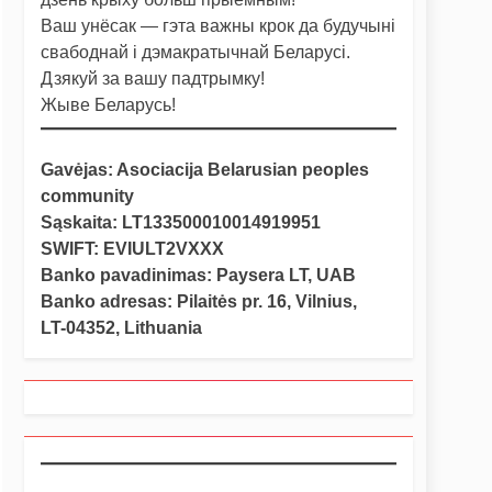
Ваш унёсак — гэта важны крок да будучыні
свабоднай і дэмакратычнай Беларусі.
Дзякуй за вашу падтрымку!
Жыве Беларусь!
Gavėjas: Asociacija Belarusian peoples
community
Sąskaita: LT133500010014919951
SWIFT: EVIULT2VXXX
Banko pavadinimas: Paysera LT, UAB
Banko adresas: Pilaitės pr. 16, Vilnius,
LT-04352, Lithuania