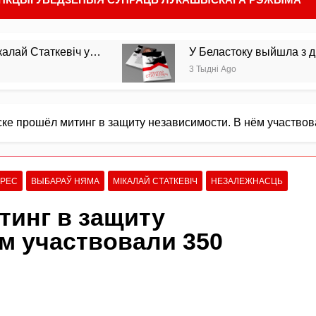
У Беластоку выйшла з друку мая кніга пра маральн
3 Тыдні Ago
ке прошёл митинг в защиту независимости. В нём участвов
ГРЕС
ВЫБАРАЎ НЯМА
МІКАЛАЙ СТАТКЕВІЧ
НЕЗАЛЕЖНАСЦЬ
тинг в защиту
м участвовали 350