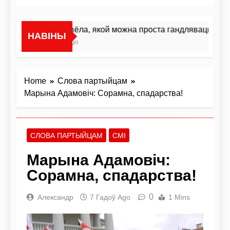
«Я не жывёла, якой можна проста гандляваць»У інт
НАВІНЫ
24 Гадзіны Ago
Home
Слова партыйцам
Марына Адамовіч: Сорамна, спадарства!
СЛОВА ПАРТЫЙЦАМ
СМІ
Марына Адамовіч:
Сорамна, спадарства!
0
Александр
7 Гадоў Ago
1 Mins