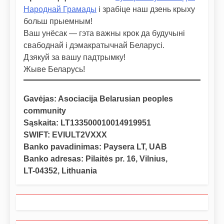
Народнай Грамады
і зрабіце наш дзень крыху
больш прыемным!
Ваш унёсак — гэта важны крок да будучыні
свабоднай і дэмакратычнай Беларусі.
Дзякуй за вашу падтрымку!
Жыве Беларусь!
Gavėjas: Asociacija Belarusian peoples
community
Sąskaita: LT133500010014919951
SWIFT: EVIULT2VXXX
Banko pavadinimas: Paysera LT, UAB
Banko adresas: Pilaitės pr. 16, Vilnius,
LT-04352, Lithuania