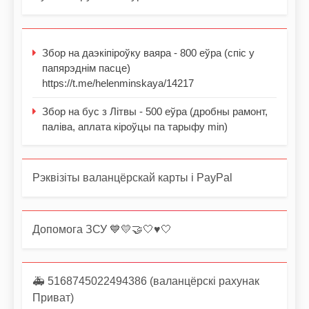
Збор на даэкіпіроўку ваяра - 800 еўра (спіс у
папярэднім пасце)
https://t.me/helenminskaya/14217
Збор на бус з Літвы - 500 еўра (дробны рамонт,
паліва, аплата кіроўцы па тарыфу min)
Рэквізіты валанцёрскай карты і PayPal
Допомога ЗСУ 💙💛🤝🤍♥️🤍
🚑 5168745022494386 (валанцёрскі рахунак
Приват)