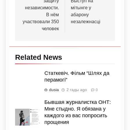
защиту
Выступ на
независимости.
мітынге у
В нём
абарону
участвовали 350
незалежнасці
человек
Related News
Статкевіч. Фільм “Шлях да
перамогі”
dusia
2 гады ago
0
Бывшая журналистка ОНТ:
Мне стыдно. Я обязана у
каждого из вас попросить
прощения