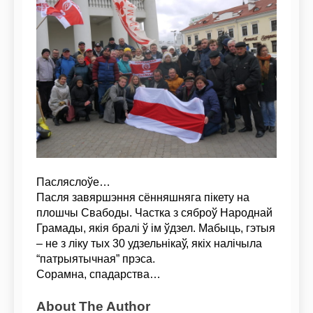
Пасляслоўе…
Пасля завяршэння сённяшняга пікету на
плошчы Свабоды. Частка з сяброў Народнай
Грамады, якія бралі ў ім ўдзел. Мабыць, гэтыя
– не з ліку тых 30 удзельнікаў, якіх налічыла
“патрыятычная” прэса.
Сорамна, спадарства…
About The Author