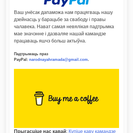
Ваш унёсак дапаможа нам працягваць нашу
дзейнасць у барацьбе за свабоду і правы
чалавека. Нават самая невялікая падтрымка
мае значэнне і дазваляе нашай камандзе
працаваць яшчэ больш актыўна.
Падтрымаць праз
PayPal
:
narodnayahramada@gmail.com
.
Прыгасціце нас кавай
:
Купіце каву камандзе