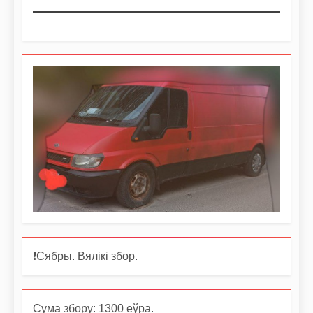
❗️Сябры. Вялікі збор.
Сума збору: 1300 еўра.