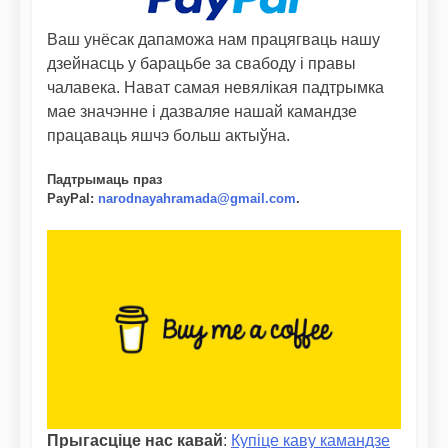
Ваш унёсак дапаможа нам працягваць нашу
дзейнасць у барацьбе за свабоду і правы
чалавека. Нават самая невялікая падтрымка
мае значэнне і дазваляе нашай камандзе
працаваць яшчэ больш актыўна.
Падтрымаць праз
PayPal
:
narodnayahramada@gmail.com
.
Прыгасціце нас кавай
:
Купіце каву камандзе