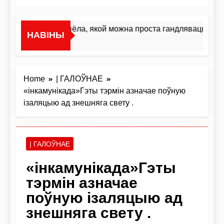
«Я не жывёла, якой можна проста гандляваць»У інт
НАВІНЫ
3 Дні Ago
Home
| ГАЛОЎНАЕ
«інкамунікада»Гэты тэрмін азначае поўную
ізаляцыю ад знешняга свету .
| ГАЛОЎНАЕ
«інкамунікада»Гэты
тэрмін азначае
поўную ізаляцыю ад
знешняга свету .