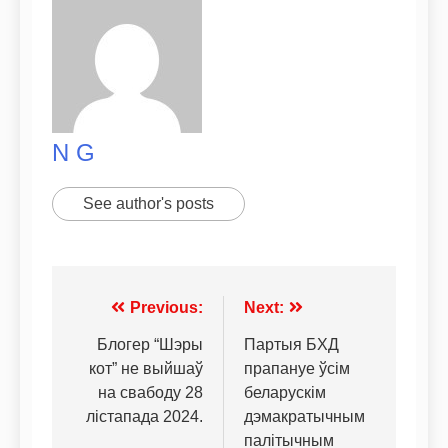
N G
See author's posts
Previous:
Next:
Блогер “Шэры
Партыя БХД
кот” не выйшаў
прапануе ўсім
на свабоду 28
беларускім
лістапада 2024.
дэмакратычным
палітычным