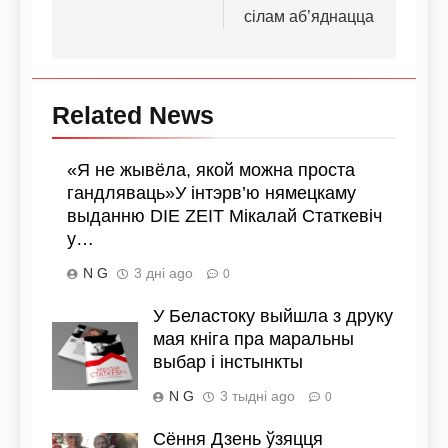
сілам аб’яднацца
Related News
«Я не жывёла, якой можна проста
гандляваць»У інтэрв’ю нямецкаму
выданню DIE ZEIT Мікалай Статкевіч
у…
N G
3 дні ago
0
У Беластоку выйшла з друку
мая кніга пра маральны
выбар і інстынкты
N G
3 тыдні ago
0
Сёння Дзень ўзяцця