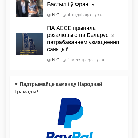
Бастыліі ў Францыі
N G
4 тыдні ago
0
ПА АБСЕ прыняла
рэзалюцыю па Беларусі з
патрабаваннем узмацнення
санкцый
N G
1 месяц ago
0
Падтрымайце каманду Народнай
Грамады!