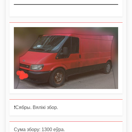
❗️Сябры. Вялікі збор.
Сума збору: 1300 еўра.