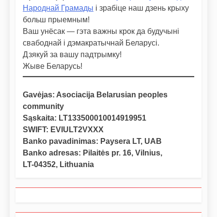
Народнай Грамады
і зрабіце наш дзень крыху
больш прыемным!
Ваш унёсак — гэта важны крок да будучыні
свабоднай і дэмакратычнай Беларусі.
Дзякуй за вашу падтрымку!
Жыве Беларусь!
Gavėjas: Asociacija Belarusian peoples
community
Sąskaita: LT133500010014919951
SWIFT: EVIULT2VXXX
Banko pavadinimas: Paysera LT, UAB
Banko adresas: Pilaitės pr. 16, Vilnius,
LT-04352, Lithuania