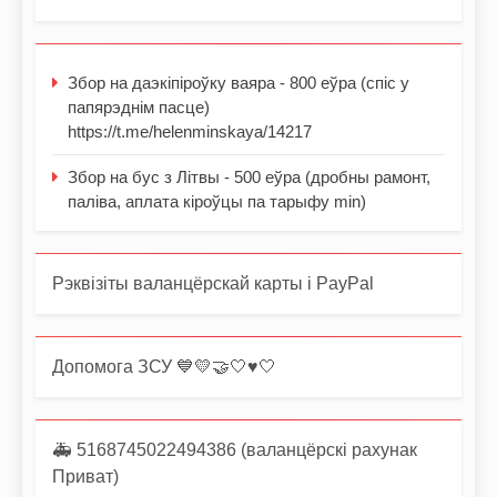
Збор на даэкіпіроўку ваяра - 800 еўра (спіс у
папярэднім пасце)
https://t.me/helenminskaya/14217
Збор на бус з Літвы - 500 еўра (дробны рамонт,
паліва, аплата кіроўцы па тарыфу min)
Рэквізіты валанцёрскай карты і PayPal
Допомога ЗСУ 💙💛🤝🤍♥️🤍
🚑 5168745022494386 (валанцёрскі рахунак
Приват)