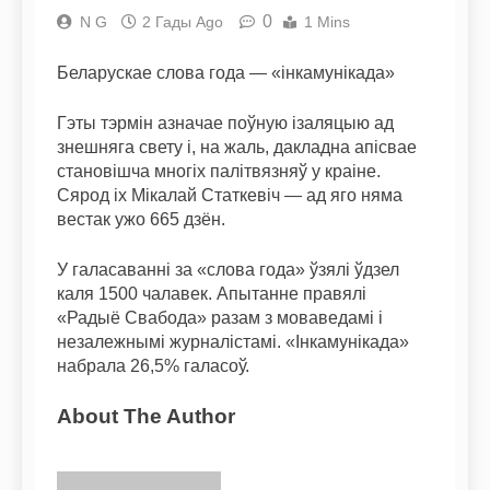
0
N G
2 Гады Ago
1 Mins
Беларускае слова года — «інкамунікада»
Гэты тэрмін азначае поўную ізаляцыю ад
знешняга свету і, на жаль, дакладна апісвае
становішча многіх палітвязняў у краіне.
Сярод іх Мікалай Статкевіч — ад яго няма
вестак ужо 665 дзён.
У галасаванні за «слова года» ўзялі ўдзел
каля 1500 чалавек. Апытанне правялі
«Радыё Свабода» разам з моваведамі і
незалежнымі журналістамі. «Інкамунікада»
набрала 26,5% галасоў.
About The Author