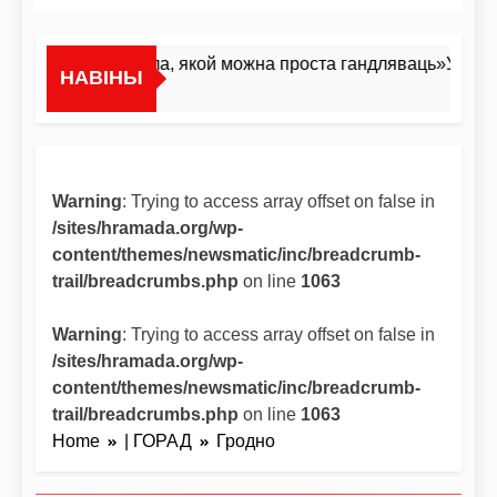
«Я не жывёла, якой можна проста гандляваць»У інтэрв
НАВІНЫ
3 Гадзіны Ago
Warning
: Trying to access array offset on false in
/sites/hramada.org/wp-
content/themes/newsmatic/inc/breadcrumb-
trail/breadcrumbs.php
on line
1063
Warning
: Trying to access array offset on false in
/sites/hramada.org/wp-
content/themes/newsmatic/inc/breadcrumb-
trail/breadcrumbs.php
on line
1063
Home
| ГОРАД
Гродно