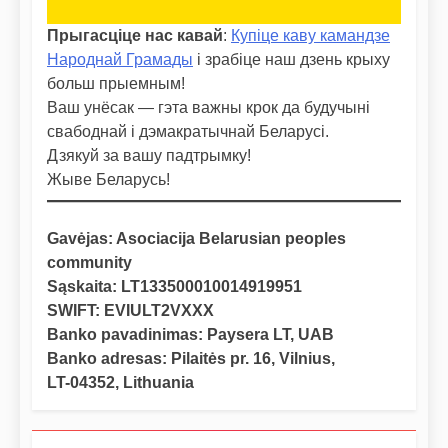
Прыгасціце нас кавай
:
Купіце каву камандзе
Народнай Грамады
і зрабіце наш дзень крыху
больш прыемным!
Ваш унёсак — гэта важны крок да будучыні
свабоднай і дэмакратычнай Беларусі.
Дзякуй за вашу падтрымку!
Жыве Беларусь!
Gavėjas: Asociacija Belarusian peoples
community
Sąskaita: LT133500010014919951
SWIFT: EVIULT2VXXX
Banko pavadinimas: Paysera LT, UAB
Banko adresas: Pilaitės pr. 16, Vilnius,
LT-04352, Lithuania