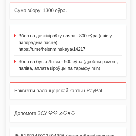
Сума збору: 1300 еўра.
Збор на даэкіпіроўку ваяра - 800 еўра (спіс у
папярэднім пасце)
https://t.me/helenminskaya/14217
Збор на бус з Літвы - 500 еўра (дробны рамонт,
паліва, аплата кіроўцы па тарыфу min)
Рэквізіты валанцёрскай карты і PayPal
Допомога ЗСУ 💙💛🤝🤍♥️🤍