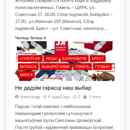
Жлобина собираются попить кофе в поддержку
политзаключённых. Гомель – ЦИРК, ул.
Советская 27, 16.00. Сбор подписей. Бобруйск –
17.00 , ул.Минская 103 (Мегатоп). Сбор
подписей. Брест – ул. Советская, кинотеатр…
Чытаць больш
| ГАЛОЎНАЕ
АКЦЫІ
БАРАНОВИЧИ
БРЕСТ
ВИТЕБСК
ВЫБАРАЎ НЯМА
ГОМЕЛЬ
ГРОДНО
МИНСК
Не дадзім скрасці наш выбар
Александр
6 гадоў ago
0
3 mins
Падчас гэтай кампаніі з найбольшымі
перашкодамі і рэпрэсіямі сутыкнулася
ініцыятыўная група Святланы Ціханоўскай.
Пасля грубай і відавочнай правакацыі за кратамі