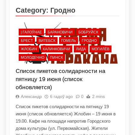
Category:
Гродно
| ГАЛОЎНАЕ
БАРАНОВИЧИ
БОБРУЙСК
БРЕСТ
ВИТЕБСК
ГОМЕЛЬ
ГРОДНО
ЖЛОБИН
КАЛИНКОВИЧИ
ЛИДА
МОГИЛЁВ
МОЛОДЕЧНО
ПИНСК
Список пикетов солидарности на
пятницу 19 июня (список
обновляется)
Александр
6 гадоў ago
0
2 mins
Список пикетов солидарности на пятницу 19
июня (список обновляется) Жлобин – 19 июня в
19.00. Кафе на площади напротив Городского
дома культуры (ул. Первомайская). Жители