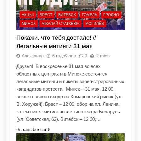
АКЦЫІ
БРЕСТ
ВИТЕБСК
ГОМЕЛЬ
ГРОДНО
МИНСК
МІКАЛАЙ СТАТКЕВІЧ
МОГИЛЁВ
Покажи, что тебя достало! //
Легальные митинги 31 мая
Александр
6 гадоў ago
0
2 mins
Друзья! В воскресенье 31 мая во всех
областных центрах и в Минске состоятся
легальные митинги и пикеты зарегистрированных
кандидатов протеста. Минск – 31 мая, 12 00,
возле главного входа на Комаровский рынок (ул.
В. Хоружей). Брест – 12 00, сбор на пл. Ленина,
затем пикет-митинг возле кинотеатра Беларусь
(ул. Советская, 62). Витебск – 12 00,…
Чытаць больш