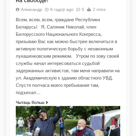
на свободе!
Александр
6 гадоў ago
0
2 mins
Всем, всем, всем, граждане Республики
Беларусь! Я, Саляник Николай, член
Белорусского Национального Конгресса,
призываю Вас как можно быстрее включиться в
активную политическую борьбу с незаконным
лукашенковским режимом. Утром по зову своей
службы начал интересоваться судьбой
задержанных активистов, там меня направили на
ул. Академическую к зданию областного УВД.
Спустя полчаса моего пребывания там,
подъехал…
Чытаць больш