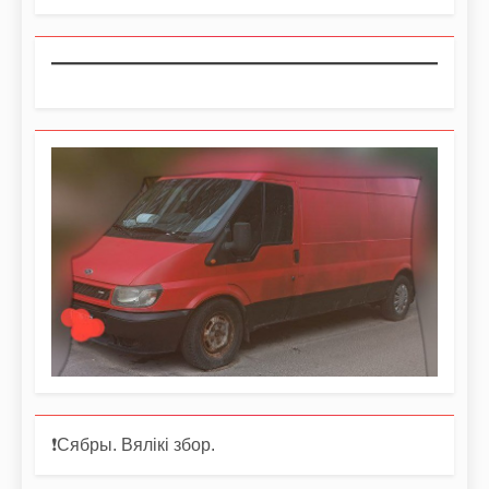
❗️Сябры. Вялікі збор.