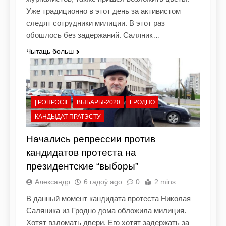
Уже традиционно в этот день за активистом
следят сотрудники милиции. В этот раз
обошлось без задержаний. Саляник…
Чытаць больш
| РЭПРЭСІІ
ВЫБАРЫ-2020
ГРОДНО
КАНДЫДАТ ПРАТЭСТУ
Начались репрессии против
кандидатов протеста на
президентские “выборы”
Александр
6 гадоў ago
0
2 mins
В данный момент кандидата протеста Николая
Саляника из Гродно дома обложила милиция.
Хотят взломать двери. Его хотят задержать за