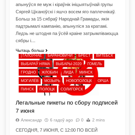
апынуўся яе муж і кіраўнік ініцыятыўнай групы
Сяргей Ціханоўскі і яшчэ восем яго паплечнікаў.
Больш за 15 сябраў Народнай Грамады, якія
падтрымалі кампанію, апынуліся за кратамі.
Ледзь не штодня па ўсёй краіне затрымліваюцца
сябры і…
Чытаць больш
| ГАЛОЎНАЕ
БАРАНОВИЧИ
БРЕСТ
ВИТЕБСК
ВЫБАРАЎ НЯМА
ВЫБАРЫ-2020
ГОМЕЛЬ
ГРОДНО
ЖЛОБИН
ЛИДА
МИНСК
МОГИЛЁВ
МОЗЫРЬ
НОВОПОЛОЦК
ОРША
ПИНСК
ПОЛОЦК
СОЛИГОРСК
Легальные пикеты по сбору подписей
7 июня
Александр
6 гадоў ago
0
2 mins
СЕГОДНЯ, 7 ИЮНЯ, С 12:00 ПО ВСЕЙ