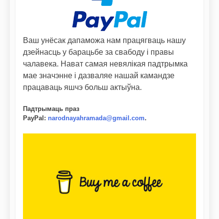
Ваш унёсак дапаможа нам працягваць нашу
дзейнасць у барацьбе за свабоду і правы
чалавека. Нават самая невялікая падтрымка
мае значэнне і дазваляе нашай камандзе
працаваць яшчэ больш актыўна.
Падтрымаць праз
PayPal
:
narodnayahramada@gmail.com
.