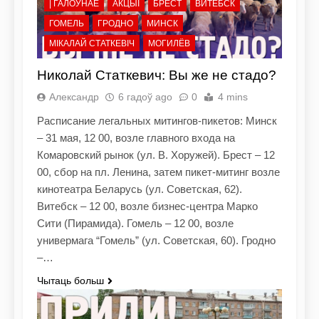
| ГАЛОЎНАЕ
АКЦЫІ
БРЕСТ
ВИТЕБСК
ГОМЕЛЬ
ГРОДНО
МИНСК
МІКАЛАЙ СТАТКЕВІЧ
МОГИЛЁВ
Николай Статкевич: Вы же не стадо?
Александр
6 гадоў ago
0
4 mins
Расписание легальных митингов-пикетов: Минск
– 31 мая, 12 00, возле главного входа на
Комаровский рынок (ул. В. Хоружей). Брест – 12
00, сбор на пл. Ленина, затем пикет-митинг возле
кинотеатра Беларусь (ул. Советская, 62).
Витебск – 12 00, возле бизнес-центра Марко
Сити (Пирамида). Гомель – 12 00, возле
универмага “Гомель” (ул. Советская, 60). Гродно
–…
Чытаць больш