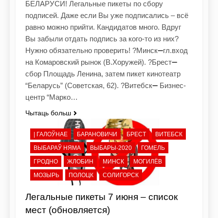
БЕЛАРУСИ! Легальные пикеты по сбору
подписей. Даже если Вы уже подписались – всё
равно можно прийти. Кандидатов много. Вдруг
Вы забыли отдать подпись за кого-то из них?
Нужно обязательно проверить! ?Минск➖гл.вход
на Комаровский рынок (В.Хоружей). ?Брест➖
сбор Площадь Ленина, затем пикет кинотеатр
“Беларусь” (Советская, 62). ?Витебск➖ Бизнес-
центр “Марко…
Чытаць больш
| ГАЛОЎНАЕ
БАРАНОВИЧИ
БРЕСТ
ВИТЕБСК
ВЫБАРАЎ НЯМА
ВЫБАРЫ-2020
ГОМЕЛЬ
ГРОДНО
ЖЛОБИН
МИНСК
МОГИЛЁВ
МОЗЫРЬ
ПОЛОЦК
СОЛИГОРСК
Легальные пикеты 7 июня – список
мест (обновляется)