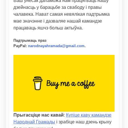
Ваш унёсак дапаможа нам працягваць нашу
дзейнасць у барацьбе за свабоду і правы
чалавека. Нават самая невялікая падтрымка
мае значэнне і дазваляе нашай камандзе
працаваць яшчэ больш актыўна.
Падтрымаць праз
PayPal
:
narodnayahramada@gmail.com
.
Прыгасціце нас кавай
:
Купіце каву камандзе
Народнай Грамады
і зрабіце наш дзень крыху