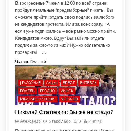
В воскресенье 7 июня в 12 00 по всей стране
пройдут легальные “предвыборные” пикеты. Вы
сможете прийти, отдать свою подпись за любого
из кандидатов протеста. Или за всех сразу. А
если уже подписались – всё равно можно прийти.
Кандидатов много. Вдруг Вы забыли отдать
подпись за кого-то из них? Нужно обязательно
проверить! …
Чытаць больш
| ГАЛОЎНАЕ
АКЦЫІ
БРЕСТ
ВИТЕБСК
ГОМЕЛЬ
ГРОДНО
МИНСК
МІКАЛАЙ СТАТКЕВІЧ
МОГИЛЁВ
Николай Статкевич: Вы же не стадо?
Александр
6 гадоў ago
0
4 mins
Расписание легальных митингов-пикетов: Минск