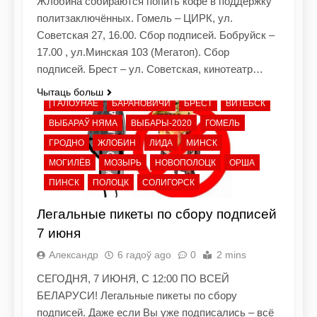
Жлобина собираются попить кофе в поддержку
политзаключённых. Гомель – ЦИРК, ул.
Советская 27, 16.00. Сбор подписей. Бобруйск –
17.00 , ул.Минская 103 (Мегатоп). Сбор
подписей. Брест – ул. Советская, кинотеатр…
Чытаць больш
| ГАЛОЎНАЕ
БАРАНОВИЧИ
БРЕСТ
ВИТЕБСК
ВЫБАРАЎ НЯМА
ВЫБАРЫ-2020
ГОМЕЛЬ
ГРОДНО
ЖЛОБИН
ЛИДА
МИНСК
МОГИЛЁВ
МОЗЫРЬ
НОВОПОЛОЦК
ОРША
ПИНСК
ПОЛОЦК
СОЛИГОРСК
Легальные пикеты по сбору подписей
7 июня
Александр
6 гадоў ago
0
2 mins
СЕГОДНЯ, 7 ИЮНЯ, С 12:00 ПО ВСЕЙ
БЕЛАРУСИ! Легальные пикеты по сбору
подписей. Даже если Вы уже подписались – всё