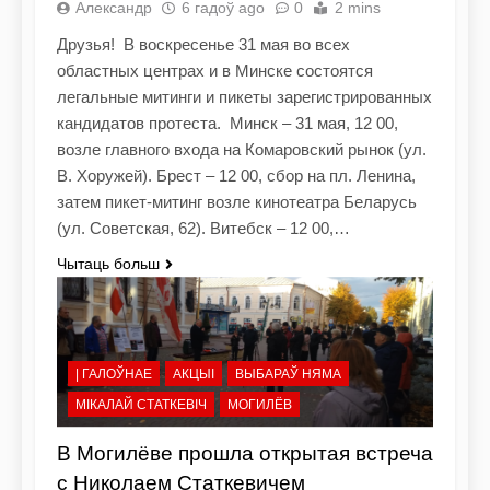
Александр
6 гадоў ago
0
2 mins
Друзья! В воскресенье 31 мая во всех
областных центрах и в Минске состоятся
легальные митинги и пикеты зарегистрированных
кандидатов протеста. Минск – 31 мая, 12 00,
возле главного входа на Комаровский рынок (ул.
В. Хоружей). Брест – 12 00, сбор на пл. Ленина,
затем пикет-митинг возле кинотеатра Беларусь
(ул. Советская, 62). Витебск – 12 00,…
Чытаць больш
| ГАЛОЎНАЕ
АКЦЫІ
ВЫБАРАЎ НЯМА
МІКАЛАЙ СТАТКЕВІЧ
МОГИЛЁВ
В Могилёве прошла открытая встреча
с Николаем Статкевичем