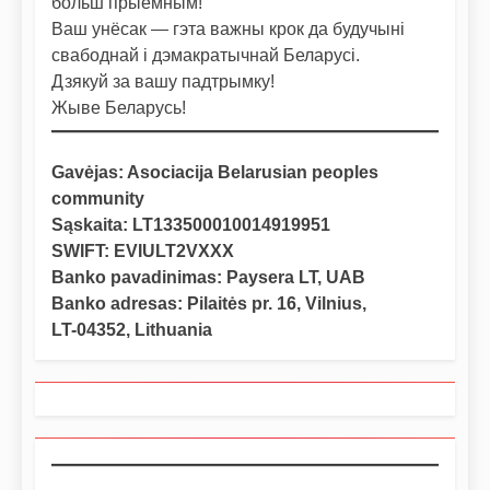
больш прыемным!
Ваш унёсак — гэта важны крок да будучыні
свабоднай і дэмакратычнай Беларусі.
Дзякуй за вашу падтрымку!
Жыве Беларусь!
Gavėjas: Asociacija Belarusian peoples
community
Sąskaita: LT133500010014919951
SWIFT: EVIULT2VXXX
Banko pavadinimas: Paysera LT, UAB
Banko adresas: Pilaitės pr. 16, Vilnius,
LT-04352, Lithuania