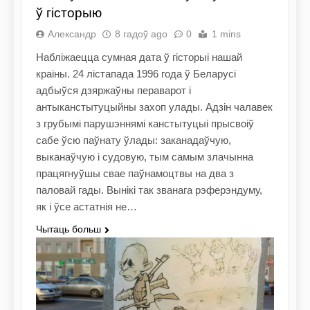
ў гісторыю
Александр
8 гадоў ago
0
1 mins
Набліжаецца сумная дата ў гісторыі нашай
краіны. 24 лістапада 1996 года ў Беларусі
адбыўся дзяржаўны пераварот і
антыканстытуцыйны захоп улады. Адзін чалавек
з грубымі парушэннямі канстытуцыі прысвоіў
сабе ўсю паўнату ўлады: заканадаўчую,
выканаўчую і судовую, тым самым злачынна
працягнуўшы свае паўнамоцтвы на два з
паловай гады. Вынікі так званага рэферэндуму,
як і ўсе астатнiя не…
Чытаць больш