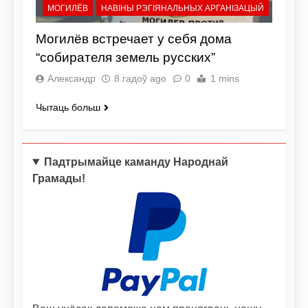
МОГИЛЁВ
НАВІНЫ РЭГІЯНАЛЬНЫХ АРГАНІЗАЦЫЙ
Могилёв встречает у себя дома
“собирателя земель русских”
Александр
8 гадоў ago
0
1 mins
Чытаць больш
Падтрымайце каманду Народнай
Грамады!