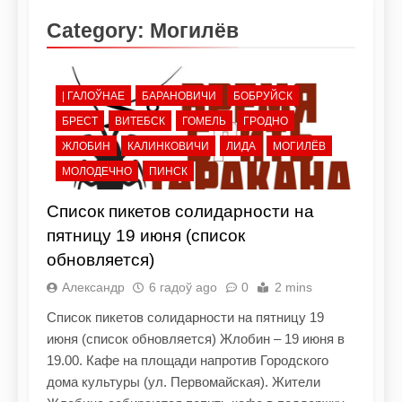
Category:
Могилёв
| ГАЛОЎНАЕ
БАРАНОВИЧИ
БОБРУЙСК
БРЕСТ
ВИТЕБСК
ГОМЕЛЬ
ГРОДНО
ЖЛОБИН
КАЛИНКОВИЧИ
ЛИДА
МОГИЛЁВ
МОЛОДЕЧНО
ПИНСК
Список пикетов солидарности на
пятницу 19 июня (список
обновляется)
Александр
6 гадоў ago
0
2 mins
Список пикетов солидарности на пятницу 19
июня (список обновляется) Жлобин – 19 июня в
19.00. Кафе на площади напротив Городского
дома культуры (ул. Первомайская). Жители