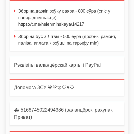
Збор на даэкіпіроўку ваяра - 800 еўра (спіс у
папярэднім пасце)
https://t.me/helenminskaya/14217
Збор на бус з Літвы - 500 еўра (дробны рамонт,
паліва, аплата кіроўцы па тарыфу min)
Рэквізіты валанцёрскай карты і PayPal
Допомога ЗСУ 💙💛🤝🤍♥️🤍
🚑 5168745022494386 (валанцёрскі рахунак
Приват)