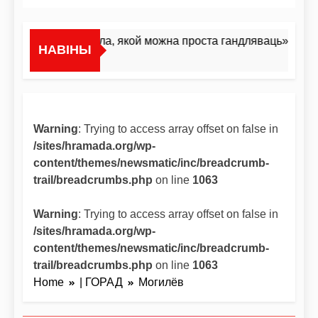
«Я не жывёла, якой можна проста гандляваць»У інтэрв
НАВІНЫ
2 Дні Ago
Warning
: Trying to access array offset on false in
/sites/hramada.org/wp-
content/themes/newsmatic/inc/breadcrumb-
trail/breadcrumbs.php
on line
1063
Warning
: Trying to access array offset on false in
/sites/hramada.org/wp-
content/themes/newsmatic/inc/breadcrumb-
trail/breadcrumbs.php
on line
1063
Home
| ГОРАД
Могилёв