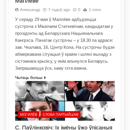
Магілёве
Александр
7 гадоў ago
0
1 mins
У сераду 29 мая ў Магілёве адбудзецца
сустрэча з Мікалаем Статкевічам, кандыдатам у
прэзідэнты ад Беларускага Нацыянальнага
Кангрэса. Пачатак сустрэчы – у 18.30 па адрасе:
зав. Чкалава, 16, Цэнтр Кола. На сустрэчы будзе
абмеркавана сітуацыя ў краіне і шляхі выхаду з
сістэмнага крызісу, у якім апынулся Беларусь.
Запрашаюцца ўсе, каму гэта важна.
Чытаць больш
МОГИЛЁВ
СЛОВА ПАРТЫЙЦАМ
С. Паўлінковіч: Іх імёны ўжо ўпісаныя