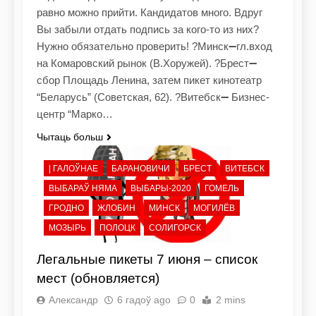
равно можно прийти. Кандидатов много. Вдруг
Вы забыли отдать подпись за кого-то из них?
Нужно обязательно проверить! ?Минск➖гл.вход
на Комаровский рынок (В.Хоружей). ?Брест➖
сбор Площадь Ленина, затем пикет кинотеатр
“Беларусь” (Советская, 62). ?Витебск➖ Бизнес-
центр “Марко…
Чытаць больш
| ГАЛОЎНАЕ
БАРАНОВИЧИ
БРЕСТ
ВИТЕБСК
ВЫБАРАЎ НЯМА
ВЫБАРЫ-2020
ГОМЕЛЬ
ГРОДНО
ЖЛОБИН
МИНСК
МОГИЛЁВ
МОЗЫРЬ
ПОЛОЦК
СОЛИГОРСК
Легальные пикеты 7 июня – список
мест (обновляется)
Александр
6 гадоў ago
0
2 mins