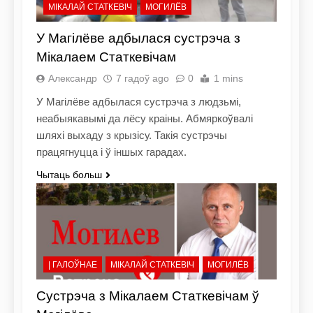
МІКАЛАЙ СТАТКЕВІЧ
МОГИЛЁВ
У Магілёве адбылася сустрэча з
Мікалаем Статкевічам
Александр
7 гадоў ago
0
1 mins
У Магілёве адбылася сустрэча з людзьмі,
неабыякавымі да лёсу краіны. Абмяркоўвалі
шляхі выхаду з крызісу. Такія сустрэчы
працягнуцца і ў іншых гарадах.
Чытаць больш
| ГАЛОЎНАЕ
МІКАЛАЙ СТАТКЕВІЧ
МОГИЛЁВ
Cустрэча з Мікалаем Статкевічам ў