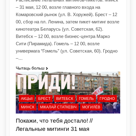
– 31 мая, 12 00, возле главного входа на
Комаровский рынок (ул. В. Хоружей). Брест – 12
00, сбор на пл. Ленина, затем пикет-митинг возле
кинотеатра Беларусь (ул. Советская, 62).
Витебск – 12 00, возле бизнес-центра Марко
Сити (Пирамида). Гомель – 12 00, возле
универмага “Гомель” (ул. Советская, 60). Гродно
–…
Чытаць больш
АКЦЫІ
БРЕСТ
ВИТЕБСК
ГОМЕЛЬ
ГРОДНО
МИНСК
МІКАЛАЙ СТАТКЕВІЧ
МОГИЛЁВ
Покажи, что тебя достало! //
Легальные митинги 31 мая