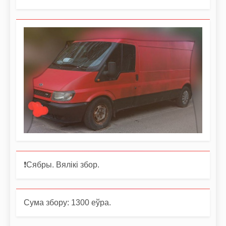
❗️Сябры. Вялікі збор.
Сума збору: 1300 еўра.