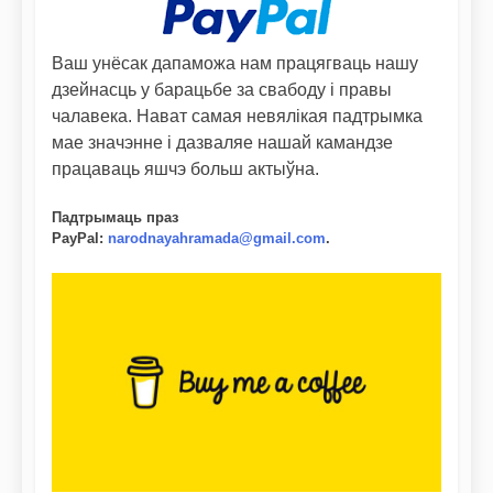
Ваш унёсак дапаможа нам працягваць нашу
дзейнасць у барацьбе за свабоду і правы
чалавека. Нават самая невялікая падтрымка
мае значэнне і дазваляе нашай камандзе
працаваць яшчэ больш актыўна.
Падтрымаць праз
PayPal
:
narodnayahramada@gmail.com
.