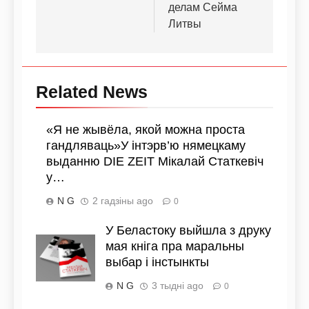
делам Сейма
Литвы
Related News
«Я не жывёла, якой можна проста
гандляваць»У інтэрв’ю нямецкаму
выданню DIE ZEIT Мікалай Статкевіч
у…
N G
2 гадзіны ago
0
У Беластоку выйшла з друку
мая кніга пра маральны
выбар і інстынкты
N G
3 тыдні ago
0