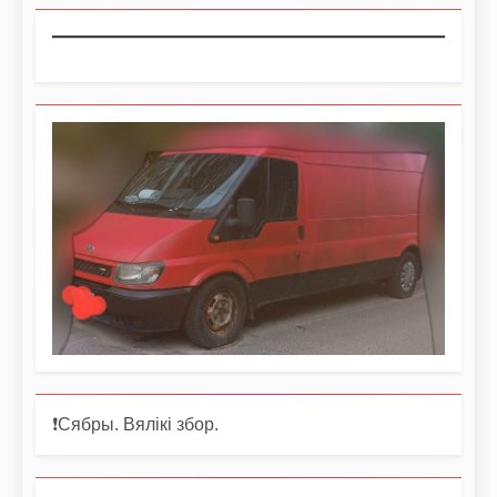
❗️Сябры. Вялікі збор.