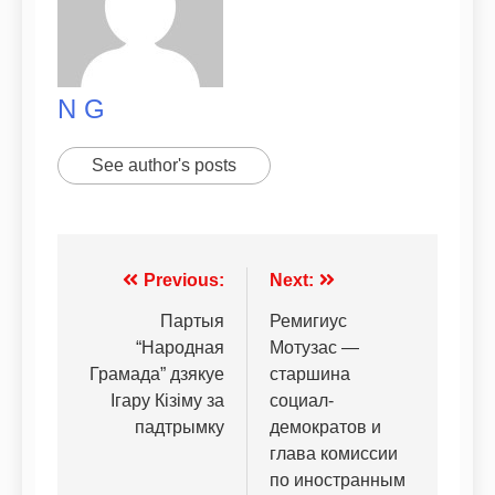
N G
See author's posts
Previous:
Next:
Партыя
Ремигиус
“Народная
Мотузас —
Грамада” дзякуе
старшина
Ігару Кізіму за
социал-
падтрымку
демократов и
глава комиссии
по иностранным