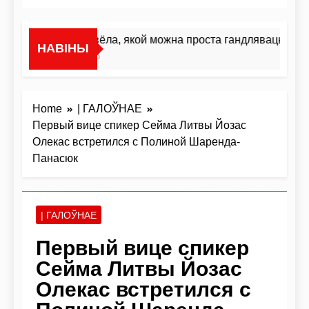
«Я не жывёла, якой можна проста гандляваць»У інт
НАВІНЫ
2 Гадзіны Ago
Home
| ГАЛОЎНАЕ
Первый вице спикер Сейма Литвы Йозас
Олекас встретился с Полиной Шаренда-
Панасюк
| ГАЛОЎНАЕ
Первый вице спикер
Сейма Литвы Йозас
Олекас встретился с