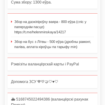
Сума збору: 1300 еўра.
Збор на даэкіпіроўку ваяра - 800 еўра (спіс у
папярэднім пасце)
https://t.me/helenminskaya/14217
Збор на бус з Літвы - 500 еўра (дробны рамонт,
паліва, аплата кіроўцы па тарыфу min)
Рэквізіты валанцёрскай карты і PayPal
Допомога ЗСУ 💙💛🤝🤍♥️🤍
🚑 5168745022494386 (валанцёрскі рахунак
Приват)