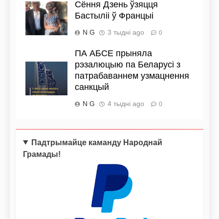
Сёння Дзень ўзяцця
Бастыліі ў Францыі
N G
3 тыдні ago
0
ПА АБСЕ прыняла
рэзалюцыю па Беларусі з
патрабаваннем узмацнення
санкцый
N G
4 тыдні ago
0
Падтрымайце каманду Народнай
Грамады!