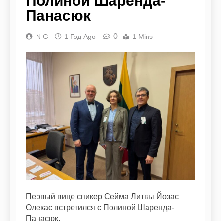
Полиной Шаренда-
Панасюк
0
N G
1 Год Ago
1 Mins
Первый вице спикер Сейма Литвы Йозас
Олекас встретился с Полиной Шаренда-
Панасюк.