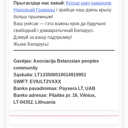
Прыгасціце нас кавай
:
Купіце каву камандзе
Народнай Грамады
і зрабіце наш дзень крыху
больш прыемным!
Ваш унёсак — гэта важны крок да будучыні
свабоднай і дэмакратычнай Беларусі.
Дзякуй за вашу падтрымку!
Жыве Беларусь!
Gavėjas: Asociacija Belarusian peoples
community
Sąskaita: LT133500010014919951
SWIFT: EVIULT2VXXX
Banko pavadinimas: Paysera LT, UAB
Banko adresas: Pilaitės pr. 16, Vilnius,
LT-04352, Lithuania