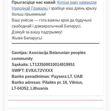
Прыгасціце нас кавай
:
Купіце каву камандзе
Народнай Грамады
і зрабіце наш дзень крыху
больш прыемным!
Ваш унёсак — гэта важны крок да будучыні
свабоднай і дэмакратычнай Беларусі.
Дзякуй за вашу падтрымку!
Жыве Беларусь!
Gavėjas: Asociacija Belarusian peoples
community
Sąskaita: LT133500010014919951
SWIFT: EVIULT2VXXX
Banko pavadinimas: Paysera LT, UAB
Banko adresas: Pilaitės pr. 16, Vilnius,
LT-04352, Lithuania