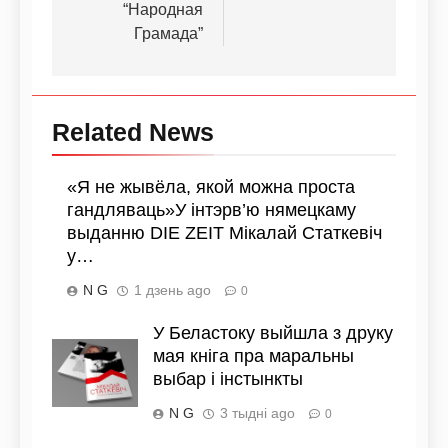
“Народная
Грамада”
Related News
«Я не жывёла, якой можна проста
гандляваць»У інтэрв’ю нямецкаму
выданню DIE ZEIT Мікалай Статкевіч
у…
N G
1 дзень ago
0
У Беластоку выйшла з друку
мая кніга пра маральны
выбар і інстынкты
N G
3 тыдні ago
0