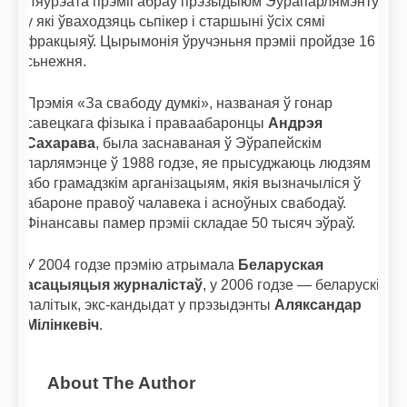
Ляўрэата прэміі абраў прэзыдыюм Эўрапарлямэнту,
у які ўваходзяць сьпікер і старшыні ўсіх сямі
фракцыяў. Цырымонія ўручэньня прэміі пройдзе 16
сьнежня.
Прэмія «За свабоду думкі», названая ў гонар
савецкага фізыка і праваабаронцы
Андрэя
Сахарава
, была заснаваная ў Эўрапейскім
парлямэнце ў 1988 годзе, яе прысуджаюць людзям
або грамадзкім арганізацыям, якія вызначыліся ў
абароне правоў чалавека і асноўных свабодаў.
Фінансавы памер прэміі складае 50 тысяч эўраў.
У 2004 годзе прэмію атрымала
Беларуская
асацыяцыя журналістаў
, у 2006 годзе — беларускі
палітык, экс-кандыдат у прэзыдэнты
Аляксандар
Мілінкевіч
.
About The Author