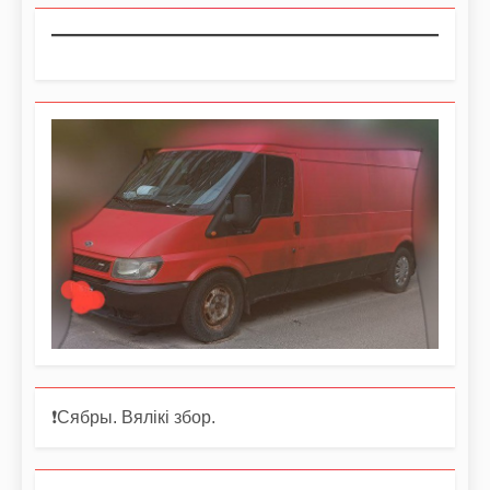
❗️Сябры. Вялікі збор.