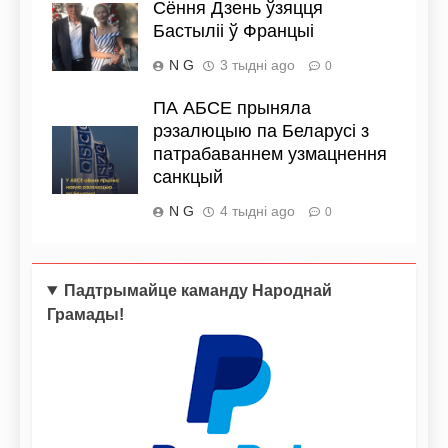
Сёння Дзень ўзяцця
Бастыліі ў Францыі
N G
3 тыдні ago
0
ПА АБСЕ прыняла
рэзалюцыю па Беларусі з
патрабаваннем узмацнення
санкцый
N G
4 тыдні ago
0
Падтрымайце каманду Народнай
Грамады!