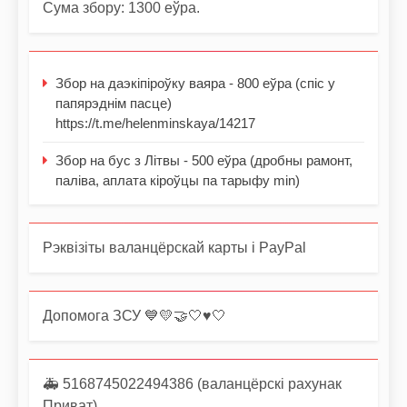
Сума збору: 1300 еўра.
Збор на даэкіпіроўку ваяра - 800 еўра (спіс у
папярэднім пасце)
https://t.me/helenminskaya/14217
Збор на бус з Літвы - 500 еўра (дробны рамонт,
паліва, аплата кіроўцы па тарыфу min)
Рэквізіты валанцёрскай карты і PayPal
Допомога ЗСУ 💙💛🤝🤍♥️🤍
🚑 5168745022494386 (валанцёрскі рахунак
Приват)