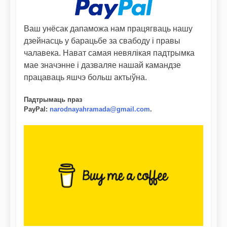
Ваш унёсак дапаможа нам працягваць нашу
дзейнасць у барацьбе за свабоду і правы
чалавека. Нават самая невялікая падтрымка
мае значэнне і дазваляе нашай камандзе
працаваць яшчэ больш актыўна.
Падтрымаць праз
PayPal
:
narodnayahramada@gmail.com
.