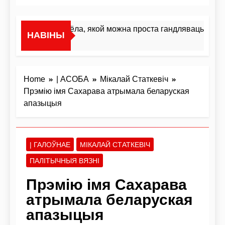
«Я не жывёла, якой можна проста гандляваць»У інтэ
НАВІНЫ
1 Дзень Ago
Home
| АСОБА
Мікалай Статкевіч
Прэмію імя Сахарава атрымала беларуская
апазыцыя
| ГАЛОЎНАЕ
МІКАЛАЙ СТАТКЕВІЧ
ПАЛІТЫЧНЫЯ ВЯЗНІ
Прэмію імя Сахарава
атрымала беларуская
апазыцыя