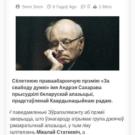
0
Smm Smm
6 Гадоў Ago
1 Mins
Сёлетнюю праваабарончую прэмію «За
свабоду думкі» імя Андрэя Сахарава
прысудзілі беларускай апазыцыі,
прадстаўленай Каардынацыйнаю радаю.
У паведамленьні Эўрапалямэнту аб прэміі
гаворыцца, што ўзнагароду атрымае група дзеячоў
дэмакратычнай апазыцыі, у тым ліку
палітвязень
Мікалай Статкевіч,
а