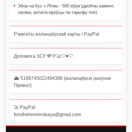
Збор на бус з Літвы - 500 еўра (дробны рамонт,
паліва, аплата кіроўцы па тарыфу min)
Рэквізіты валанцёрскай карты і PayPal
Допомога ЗСУ 💙💛🤝🤍♥️🤍
🚑 5168745022494386 (валанцёрскі рахунак
Приват)
🚀 PayPal:
fondhelenminskaya@gmail.com