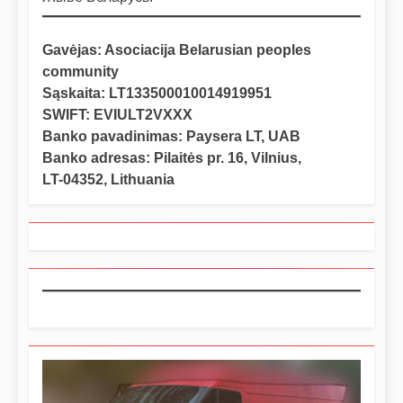
Gavėjas: Asociacija Belarusian peoples
community
Sąskaita: LT133500010014919951
SWIFT: EVIULT2VXXX
Banko pavadinimas: Paysera LT, UAB
Banko adresas: Pilaitės pr. 16, Vilnius,
LT-04352, Lithuania