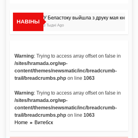
У Беластоку выйшла з друку мая кніга пра
НАВІНЫ
3 Тыдні Ago
Warning
: Trying to access array offset on false in
/sites/hramada.org/wp-
content/themes/newsmatic/inc/breadcrumb-
trail/breadcrumbs.php
on line
1063
Warning
: Trying to access array offset on false in
/sites/hramada.org/wp-
content/themes/newsmatic/inc/breadcrumb-
trail/breadcrumbs.php
on line
1063
Home
Витебск