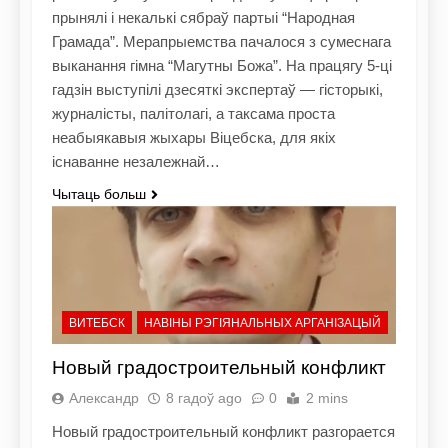
прынялі і некалькі сябраў партыі “Народная
Грамада”. Мерапрыемства пачалося з сумеснага
выканання гімна “Магутны Божа”. На працягу 5-ці
гадзін выступілі дзесяткі экспертаў — гісторыкі,
журналісты, палітолагі, а таксама проста
неабыякавыя жыхары Віцебска, для якіх
існаванне незалежнай…
Чытаць больш
ВИТЕБСК
НАВІНЫ РЭГІЯНАЛЬНЫХ АРГАНІЗАЦЫЙ
Новый градостроительный конфликт
Александр
8 гадоў ago
0
2 mins
Новый градостроительный конфликт разгорается