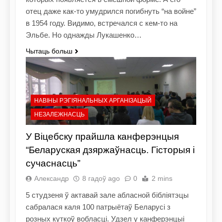
отец даже как-то умудрился погибнуть “на войне”
в 1954 году. Видимо, встречался с кем-то на
Эльбе. Но однажды Лукашенко…
Чытаць больш
НАВІНЫ РЭГІЯНАЛЬНЫХ АРГАНІЗАЦЫЙ
НЕЗАЛЕЖНАСЦЬ
У Віцебску прайшла канферэнцыя
“Беларуская дзяржаўнасць. Гісторыя і
сучаснасць”
Александр
8 гадоў ago
0
2 mins
5 студзеня ў актавай зале абласной бібліятэцы
сабралася каля 100 патрыётаў Беларусі з
розных куткоў вобласці. Удзел у канферэнцыі