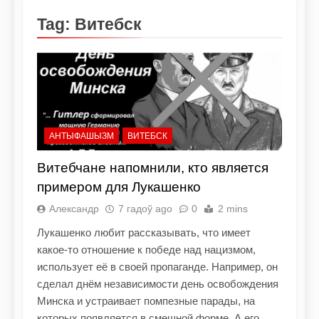
Tag:
Витебск
АНТЫФАШЫЗМ
ВИТЕБСК
Витебчане напомнили, кто является
примером для Лукашенко
Александр
7 гадоў ago
0
2 mins
Лукашенко любит рассказывать, что имеет
какое-то отношение к победе над нацизмом,
использует её в своей пропаганде. Например, он
сделал днём независимости день освобождения
Минска и устраивает помпезные парады, на
которых появляется в смешной форме. А его