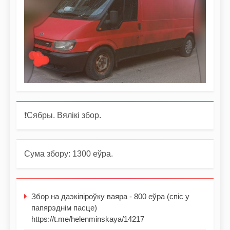
❗️Сябры. Вялікі збор.
Сума збору: 1300 еўра.
Збор на даэкіпіроўку ваяра - 800 еўра (спіс у
папярэднім пасце)
https://t.me/helenminskaya/14217