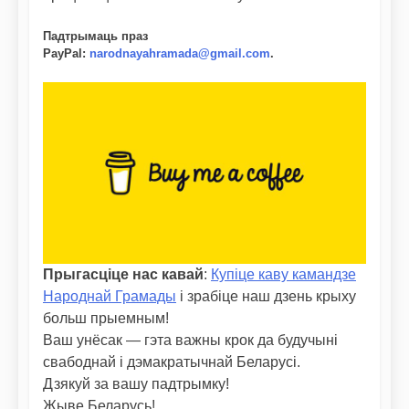
Падтрымаць праз
PayPal
:
narodnayahramada@gmail.com
.
Прыгасціце нас кавай
:
Купіце каву камандзе
Народнай Грамады
і зрабіце наш дзень крыху
больш прыемным!
Ваш унёсак — гэта важны крок да будучыні
свабоднай і дэмакратычнай Беларусі.
Дзякуй за вашу падтрымку!
Жыве Беларусь!