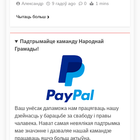
Александр
9 гадоў ago
0
1 mins
Чытаць больш
Падтрымайце каманду Народнай
Грамады!
Ваш унёсак дапаможа нам працягваць нашу
дзейнасць у барацьбе за свабоду і правы
чалавека. Нават самая невялікая падтрымка
мае значэнне і дазваляе нашай камандзе
працаваць яшчэ больш актыўна.