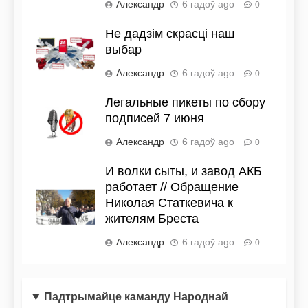
Александр
6 гадоў ago
0
Не дадзім скрасці наш
выбар
Александр
6 гадоў ago
0
Легальные пикеты по сбору
подписей 7 июня
Александр
6 гадоў ago
0
И волки сыты, и завод АКБ
работает // Обращение
Николая Статкевича к
жителям Бреста
Александр
6 гадоў ago
0
Падтрымайце каманду Народнай