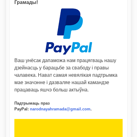
Грамады!
Ваш унёсак дапаможа нам працягваць нашу
дзейнасць у барацьбе за свабоду і правы
чалавека. Нават самая невялікая падтрымка
мае значэнне і дазваляе нашай камандзе
працаваць яшчэ больш актыўна.
Падтрымаць праз
PayPal
:
narodnayahramada@gmail.com
.