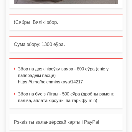
❗️Сябры. Вялікі збор.
Сума збору: 1300 еўра.
Збор на даэкіпіроўку ваяра - 800 еўра (спіс у
папярэднім пасце)
https://t.me/helenminskaya/14217
Збор на бус з Літвы - 500 еўра (дробны рамонт,
паліва, аплата кіроўцы па тарыфу min)
Рэквізіты валанцёрскай карты і PayPal