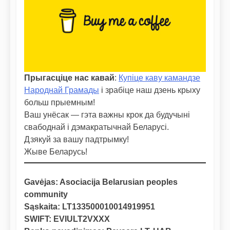
Прыгасціце нас кавай
:
Купіце каву камандзе
Народнай Грамады
і зрабіце наш дзень крыху
больш прыемным!
Ваш унёсак — гэта важны крок да будучыні
свабоднай і дэмакратычнай Беларусі.
Дзякуй за вашу падтрымку!
Жыве Беларусь!
Gavėjas: Asociacija Belarusian peoples
community
Sąskaita: LT133500010014919951
SWIFT: EVIULT2VXXX