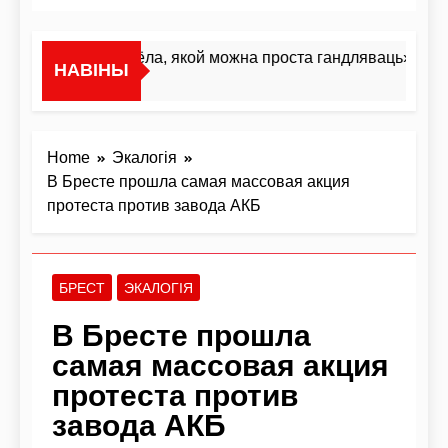
«Я не жывёла, якой можна проста гандляваць»У інтэр
НАВІНЫ
4 Гадзіны Ago
Home
Экалогія
В Бресте прошла самая массовая акция
протеста против завода АКБ
БРЕСТ
ЭКАЛОГІЯ
В Бресте прошла
самая массовая акция
протеста против
завода АКБ