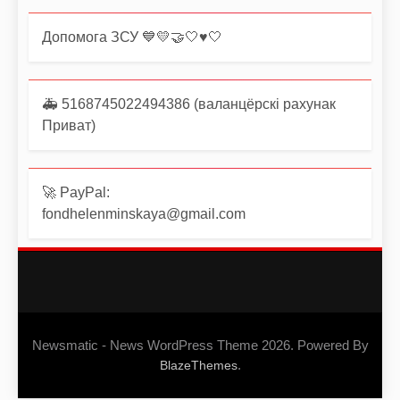
Допомога ЗСУ 💙💛🤝🤍♥️🤍
🚑 5168745022494386 (валанцёрскі рахунак
Приват)
🚀 PayPal:
fondhelenminskaya@gmail.com
Newsmatic - News WordPress Theme 2026. Powered By
.
BlazeThemes