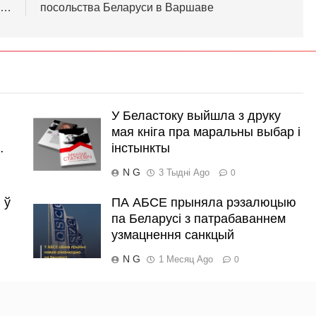
с…
посольства Беларуси в Варшаве
У Беластоку выйшла з друку
мая кніга пра маральны выбар і
…
інстынкты
N G
3 Тыдні Ago
0
 ў
ПА АБСЕ прыняла рэзалюцыю
па Беларусі з патрабаваннем
узмацнення санкцый
N G
1 Месяц Ago
0