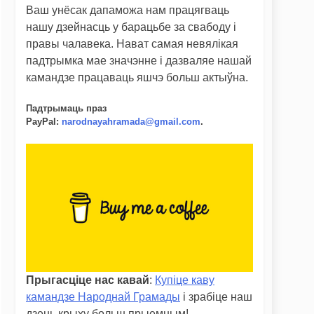
Ваш унёсак дапаможа нам працягваць
нашу дзейнасць у барацьбе за свабоду і
правы чалавека. Нават самая невялікая
падтрымка мае значэнне і дазваляе нашай
камандзе працаваць яшчэ больш актыўна.
Падтрымаць праз
PayPal
:
narodnayahramada@gmail.com
.
Прыгасціце нас кавай
:
Купіце каву
камандзе Народнай Грамады
і зрабіце наш
дзень крыху больш прыемным!