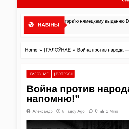
роста гандляваць»У інтэрв’ю нямецкаму выданню DIE ZEIT 
НАВІНЫ
Home
| ГАЛОЎНАЕ
Война против народа — 
| ГАЛОЎНАЕ
| РЭПРЭСІІ
Война против народа
напомню!”
0
Александр
6 Гадоў Ago
1 Mins