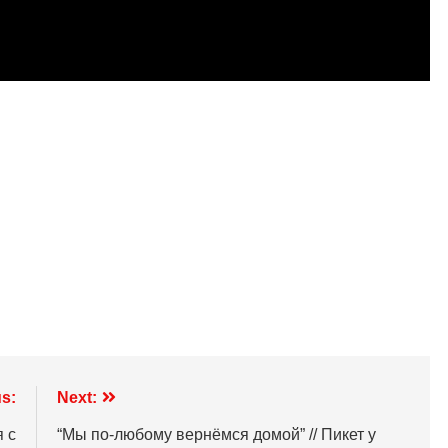
s:
Next:
 с
“Мы по-любому вернёмся домой” // Пикет у