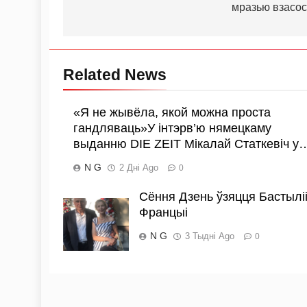
мразью взасо
Related News
«Я не жывёла, якой можна проста
гандляваць»У інтэрв’ю нямецкаму
выданню DIE ZEIT Мікалай Статкевіч у
N G
2 Дні Ago
0
Сёння Дзень ўзяцця Бастыліі
Францыі
N G
3 Тыдні Ago
0