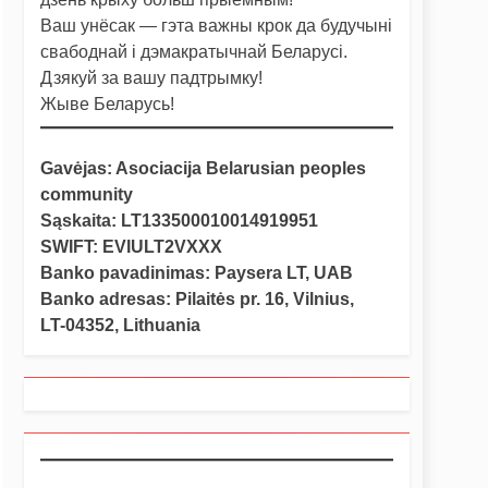
Ваш унёсак — гэта важны крок да будучыні
свабоднай і дэмакратычнай Беларусі.
Дзякуй за вашу падтрымку!
Жыве Беларусь!
Gavėjas: Asociacija Belarusian peoples
community
Sąskaita: LT133500010014919951
SWIFT: EVIULT2VXXX
Banko pavadinimas: Paysera LT, UAB
Banko adresas: Pilaitės pr. 16, Vilnius,
LT-04352, Lithuania