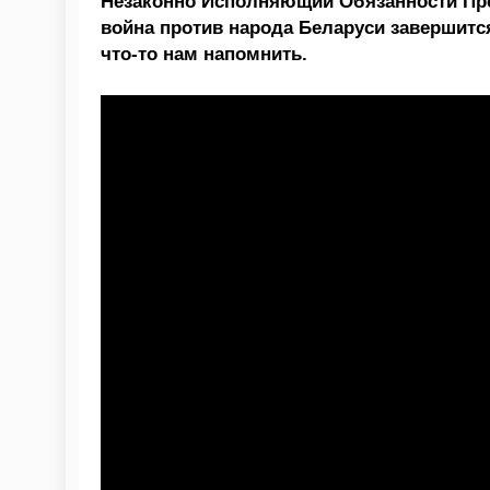
Незаконно Исполняющий Обязанности През
война против народа Беларуси завершитс
что-то нам напомнить.