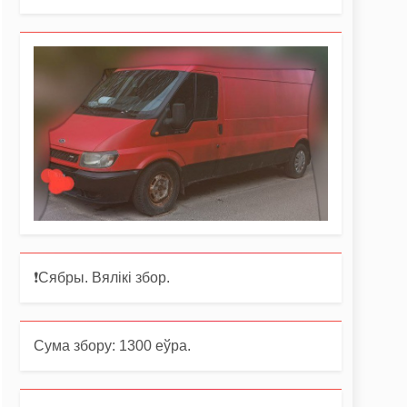
❗️Сябры. Вялікі збор.
Сума збору: 1300 еўра.