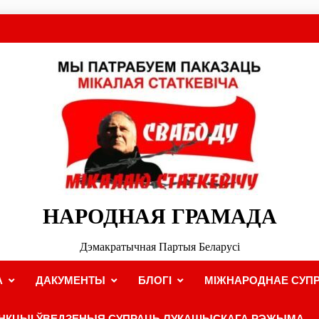
НАРОДНАЯ ГРАМАДА
Дэмакратычная Партыя Беларусі
А
ДАКУМЕНТЫ
БЛОГІ
МІЖНАРОДНАЕ СУПР
НКЦЫІ ЎВЕДЗЕНЫЯ СУПРАЦЬ ЛУКАШЫСКАГА РЭЖЫМА