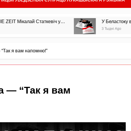
Мікалай Статкевіч у…
У Беластоку выйшла з
3 Тыдні Ago
“Так я вам напомню!”
 — “Так я вам