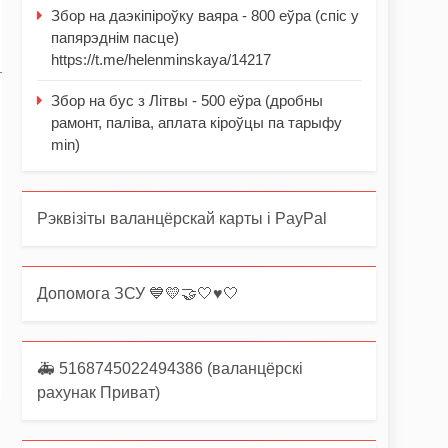
Збор на даэкіпіроўку ваяра - 800 еўра (спіс у
папярэднім пасце)
https://t.me/helenminskaya/14217
Збор на бус з Літвы - 500 еўра (дробны
рамонт, паліва, аплата кіроўцы па тарыфу
min)
Рэквізіты валанцёрскай карты і PayPal
Допомога ЗСУ 💙💛🤝🤍♥️🤍
🚑 5168745022494386 (валанцёрскі
рахунак Приват)