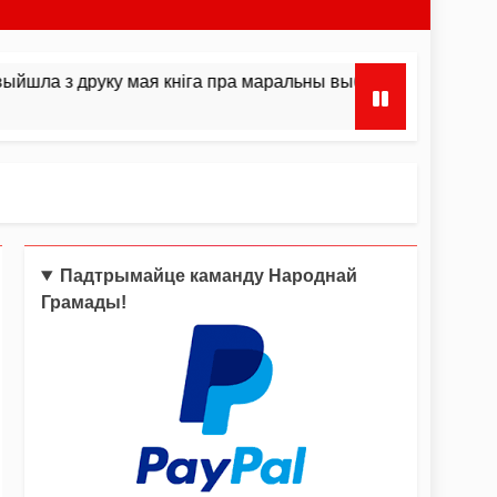
 друку мая кніга пра маральны выбар і інстынкты
Падтрымайце каманду Народнай
Грамады!