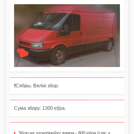
❗️Сябры. Вялікі збор.
Сума збору: 1300 еўра.
Збор на даэкіпіроўку ваяра - 800 еўра (спіс у