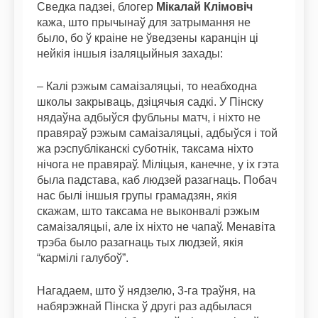
Сведка падзеі, блогер
Мікалай Клімовіч
кажа, што прычынаў для затрымання не
было, бо ў краіне не ўведзены каранцін ці
нейкія іншыя ізаляцыйныя захады:
– Калі рэжым самаізаляцыі, то неабходна
школы закрываць, дзіцячыя садкі. У Пінску
нядаўна адбыўся фубльны матч, і ніхто не
правяраў рэжым самаізаляцыі, адбыўся і той
жа рэспубліканскі суботнік, таксама ніхто
нічога не правяраў. Міліцыя, канечне, у іх гэта
была падстава, каб людзей разагнаць. Побач
нас былі іншыя групы грамадзян, якія
скажам, што таксама не выконвалі рэжым
самаізаляцыі, але іх ніхто не чапаў. Менавіта
трэба было разагнаць тых людзей, якія
“кармілі галубоў”.
Нагадаем, што ў нядзелю, 3-га траўня, на
набярэжнай Пінска ў другі раз адбылася