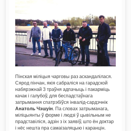
Пінская міліцыя чарговы раз аскандалілася.
Сярод пінчан, якія сабраліся на гарадской
набярэжнай 3 траўня адпачыць і пакарміць
качак і галубоў, для беспадстаўнага
затрымання спатрэбіўся інвалід-сардэчнік
Анатоль Чэшуін
. Па словах затрыманага,
міліцыянты ў форме і людзі ў цывільным не
прадставіліся, адзін з іх заявіў, што ён доктар
і нёс нешта пра самаізаляцыю і каранцін.