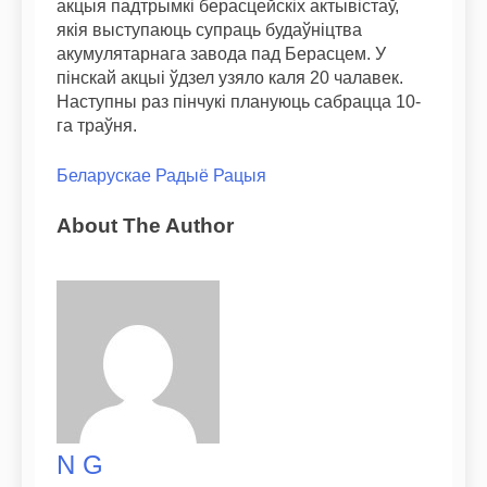
акцыя падтрымкі берасцейскіх актывістаў,
якія выступаюць супраць будаўніцтва
акумулятарнага завода пад Берасцем. У
пінскай акцыі ўдзел узяло каля 20 чалавек.
Наступны раз пінчукі плануюць сабрацца 10-
га траўня.
Беларускае Радыё Рацыя
About The Author
N G