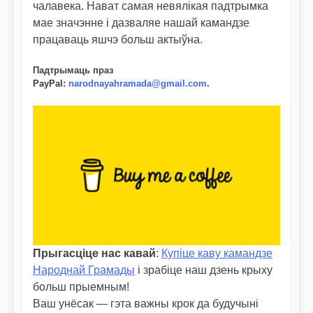
чалавека. Нават самая невялікая падтрымка
мае значэнне і дазваляе нашай камандзе
працаваць яшчэ больш актыўна.
Падтрымаць праз
PayPal
:
narodnayahramada@gmail.com
.
Прыгасціце нас кавай
:
Купіце каву камандзе
Народнай Грамады
і зрабіце наш дзень крыху
больш прыемным!
Ваш унёсак — гэта важны крок да будучыні