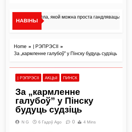
«Я не жывёла, якой можна проста гандляваць»У інтэ
НАВІНЫ
3 Дні Ago
Home
| РЭПРЭСІІ
За „кармленне галубоў” у Пінску будуць судзіць
| РЭПРЭСІІ
АКЦЫІ
ПИНСК
За „кармленне
галубоў” у Пінску
будуць судзіць
0
N G
6 Гадоў Ago
4 Mins