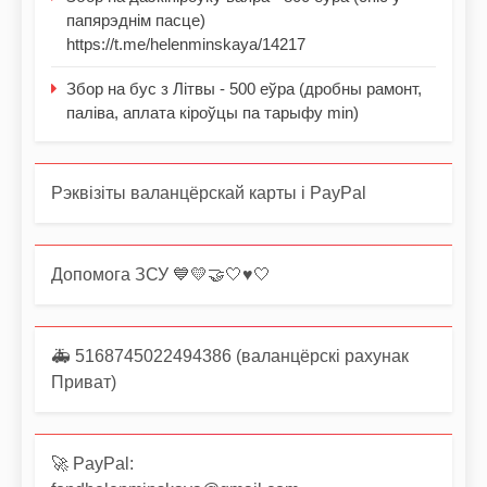
папярэднім пасце)
https://t.me/helenminskaya/14217
Збор на бус з Літвы - 500 еўра (дробны рамонт,
паліва, аплата кіроўцы па тарыфу min)
Рэквізіты валанцёрскай карты і PayPal
Допомога ЗСУ 💙💛🤝🤍♥️🤍
🚑 5168745022494386 (валанцёрскі рахунак
Приват)
🚀 PayPal: