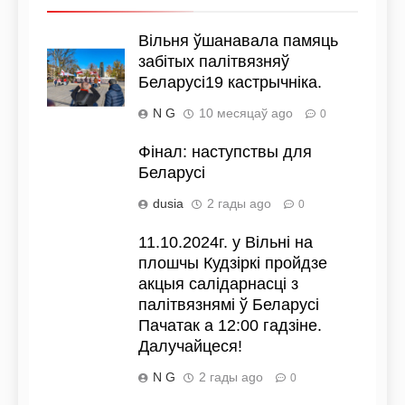
Вільня ўшанавала памяць
забітых палітвязняў
Беларусі19 кастрычніка.
N G
10 месяцаў ago
0
Фiнал: наступствы для
Беларусі
dusia
2 гады ago
0
11.10.2024г. у Вільні на
плошчы Кудзіркі пройдзе
акцыя салідарнасці з
палітвязнямі ў Беларусі
Пачатак а 12:00 гадзіне.
Далучайцеся!
N G
2 гады ago
0