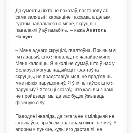
Дакументы ніхто не паказаў, пастанову аб
самаізаляцыі і каранціне таксама, а цэлым
гуртом наваліліся на мяне, скруцілі і
павалаклі ў аўтамабіль, – кажа
Анатоль
Чэшуін
:
– Мяне аднаго скруцілі, гвалтоўна. Прычым я
ім гаварыў, што я інвалід, не чапайце мяне.
Мяне калоціць. Я ніколі не думаў, што ў нас у
Беларусі могуць падыйсці і гвалтоўна
скруціць, не прадставіўшыся, не прад’явіць
мне ніякіх парушэнняў. Я ў іх пытаўся: што я
парушыў? Хтосьці сказаў, што калі вы з намі
не пройдзеце, мы да вас будзе ўжываць
фізічную сілу.
Паводле інваліда, да гэтага ён з міліцыяй не
сутыкаўся, праблем з законам ніколі не меў. У
апорным пункце, куды яго даставілі, не