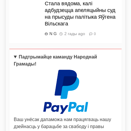
Стала вядома, калі
адбудзецца апеляцыйны суд
на прысуды палітыка Яўгена
Вільскага
N G
2 гады ago
0
Падтрымайце каманду Народнай
Грамады!
Ваш унёсак дапаможа нам працягваць нашу
дзейнасць у барацьбе за свабоду і правы