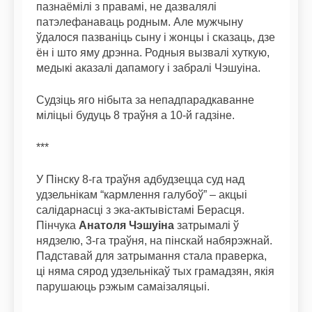
пазнаёмілі з правамі, не дазвалялі
патэлефанаваць родным. Але мужчыну
ўдалося пазваніць сыну і жонцы і сказаць, дзе
ён і што яму дрэнна. Родныя вызвалі хуткую,
медыкі аказалі дапамогу і забралі Чэшуіна.
Судзіць яго нібыта за непадпарадкаванне
міліцыі будуць 8 траўня а 10-й гадзіне.
***
У Пінску 8-га траўня адбудзецца суд над
удзельнікам “кармлення галубоў” – акцыі
салідарнасці з эка-актывістамі Берасця.
Пінчука
Анатоля Чэшуіна
затрымалі ў
нядзелю, 3-га траўня, на пінскай набярэжнай.
Падставай для затрымання стала праверка,
ці няма сярод удзельнікаў тых грамадзян, якія
парушаюць рэжым самаізаляцыі.