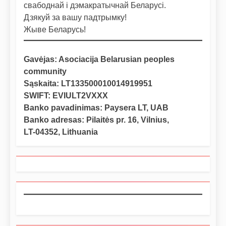
свабоднай і дэмакратычнай Беларусі.
Дзякуй за вашу падтрымку!
Жыве Беларусь!
Gavėjas: Asociacija Belarusian peoples
community
Sąskaita: LT133500010014919951
SWIFT: EVIULT2VXXX
Banko pavadinimas: Paysera LT, UAB
Banko adresas: Pilaitės pr. 16, Vilnius,
LT-04352, Lithuania