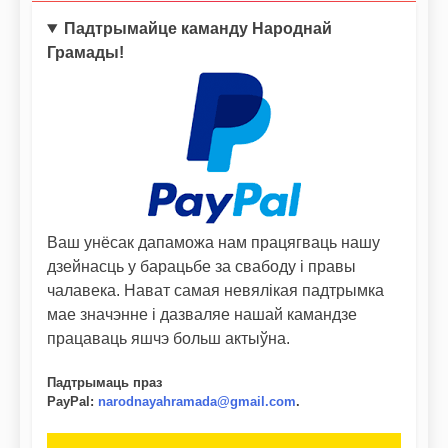
Падтрымайце каманду Народнай
Грамады!
Ваш унёсак дапаможа нам працягваць нашу
дзейнасць у барацьбе за свабоду і правы
чалавека. Нават самая невялікая падтрымка
мае значэнне і дазваляе нашай камандзе
працаваць яшчэ больш актыўна.
Падтрымаць праз
PayPal
:
narodnayahramada@gmail.com
.