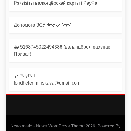
Рэквізіты валанцёрскай карты і PayPal
Допомога ЗСУ 💙💛🤝🤍♥️🤍
🚑 5168745022494386 (валанцёрскі рахунак
Приват)
🚀 PayPal:
fondhelenminskaya@gmail.com
Newsmatic - News WordPress Theme 2026. Powered By