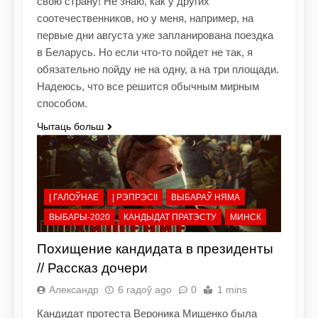
свою страну! Не знаю, как у других
соотечественников, но у меня, например, на
первые дни августа уже запланирована поездка
в Беларусь. Но если что-то пойдет не так, я
обязательно пойду не на одну, а на три площади.
Надеюсь, что все решится обычным мирным
способом.
Чытаць больш
| ГАЛОЎНАЕ
| РЭПРЭСІІ
ВЫБАРАЎ НЯМА
ВЫБАРЫ-2020
КАНДЫДАТ ПРАТЭСТУ
МИНСК
Похищение кандидата в президенты
// Рассказ дочери
Александр
6 гадоў ago
0
1 mins
Кандидат протеста Вероника Мищенко была