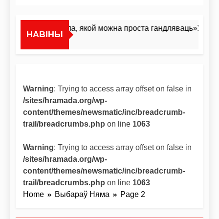
«Я не жывёла, якой можна проста гандляваць»У інтэрв
НАВІНЫ
2 Дні Ago
Warning
: Trying to access array offset on false in
/sites/hramada.org/wp-
content/themes/newsmatic/inc/breadcrumb-
trail/breadcrumbs.php
on line
1063
Warning
: Trying to access array offset on false in
/sites/hramada.org/wp-
content/themes/newsmatic/inc/breadcrumb-
trail/breadcrumbs.php
on line
1063
Home
Выбараў Няма
Page 2