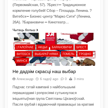
(Первомайская, 57). ?Брест➖ Традиционное
кормление голубей! Сбор – Площадь Ленина. ?
Витебск➖ Бизнес-центр “Марко Сити” (Ленина,
26А). ?Барановичи ➖ Кинотеатр…
Чытаць больш
| ГАЛОЎНАЕ
АКЦЫІ
БАРАНОВИЧИ
БРЕСТ
ВИТЕБСК
ВЫБАРАЎ НЯМА
ГОМЕЛЬ
ГРОДНО
МИНСК
Не дадзім скрасці наш выбар
Александр
6 гадоў ago
0
3 mins
Падчас гэтай кампаніі з найбольшымі
перашкодамі і рэпрэсіямі сутыкнулася
ініцыятыўная група Святланы Ціханоўскай.
Пасля грубай і відавочнай правакацыі за кратамі