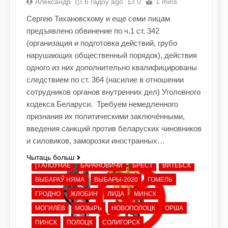
Александр
6 гадоў ago
0
1 mins
Сергею Тихановскому и еще семи лицам
предъявлено обвинение по ч.1 ст. 342
(организация и подготовка действий, грубо
нарушающих общественный порядок), действия
одного из них дополнительно квалифицированы
следствием по ст. 364 (насилие в отношении
сотрудников органов внутренних дел) Уголовного
кодекса Беларуси. Требуем немедленного
признания их политическими заключёнными,
введения санкций против беларуских чиновников
и силовиков, заморозки иностранных…
Чытаць больш
| ГАЛОЎНАЕ
БАРАНОВИЧИ
БРЕСТ
ВИТЕБСК
ВЫБАРАЎ НЯМА
ВЫБАРЫ-2020
ГОМЕЛЬ
ГРОДНО
ЖЛОБИН
ЛИДА
МИНСК
МОГИЛЁВ
МОЗЫРЬ
НОВОПОЛОЦК
ОРША
ПИНСК
ПОЛОЦК
СОЛИГОРСК