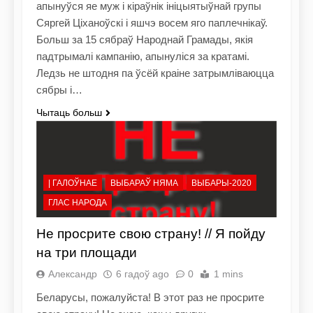
апынуўся яе муж і кіраўнік ініцыятыўнай групы
Сяргей Ціханоўскі і яшчэ восем яго паплечнікаў.
Больш за 15 сябраў Народнай Грамады, якія
падтрымалі кампанію, апынуліся за кратамі.
Ледзь не штодня па ўсёй краіне затрымліваюцца
сябры і…
Чытаць больш
| ГАЛОЎНАЕ
ВЫБАРАЎ НЯМА
ВЫБАРЫ-2020
ГЛАС НАРОДА
Не просрите свою страну! // Я пойду
на три площади
Александр
6 гадоў ago
0
1 mins
Беларусы, пожалуйста! В этот раз не просрите