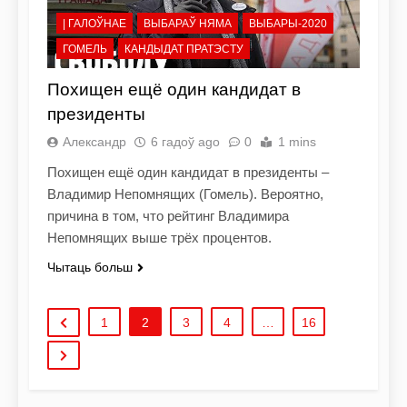
| ГАЛОЎНАЕ
ВЫБАРАЎ НЯМА
ВЫБАРЫ-2020
ГОМЕЛЬ
КАНДЫДАТ ПРАТЭСТУ
Похищен ещё один кандидат в
президенты
Александр
6 гадоў ago
0
1 mins
Похищен ещё один кандидат в президенты –
Владимир Непомнящих (Гомель). Вероятно,
причина в том, что рейтинг Владимира
Непомнящих выше трёх процентов.
Чытаць больш
1
2
3
4
…
16