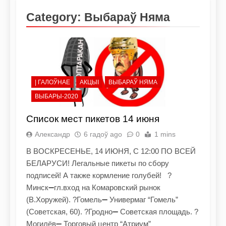
Category:
Выбараў Няма
| ГАЛОЎНАЕ
АКЦЫІ
ВЫБАРАЎ НЯМА
ВЫБАРЫ-2020
Список мест пикетов 14 июня
Александр
6 гадоў ago
0
1 mins
В ВОСКРЕСЕНЬЕ, 14 ИЮНЯ, С 12:00 ПО ВСЕЙ
БЕЛАРУСИ! Легальные пикеты по сбору
подписей! А также кормление голубей! ?
Минск➖гл.вход на Комаровский рынок
(В.Хоружей). ?Гомель➖ Универмаг “Гомель”
(Советская, 60). ?Гродно➖ Советская площадь. ?
Могилёв➖ Торговый центр “Атриум”