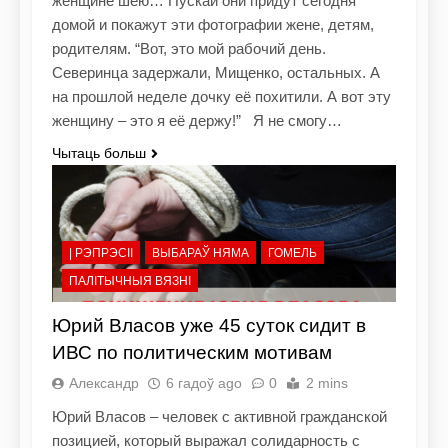
женщине шею… Пускай они придут сегодня
домой и покажут эти фотографии жене, детям,
родителям. “Вот, это мой рабочий день.
Северинца задержали, Мищенко, остальных. А
на прошлой неделе дочку её похитили. А вот эту
женщину – это я её держу!” Я не смогу…
Чытаць больш
| РЭПРЭСІІ
ВЫБАРАЎ НЯМА
ГОМЕЛЬ
ПАЛІТЫЧНЫЯ ВЯЗНІ
Юрий Власов уже 45 суток сидит в
ИВС по политическим мотивам
Александр
6 гадоў ago
0
2 mins
Юрий Власов – человек с активной гражданской
позицией, который выражал солидарность с