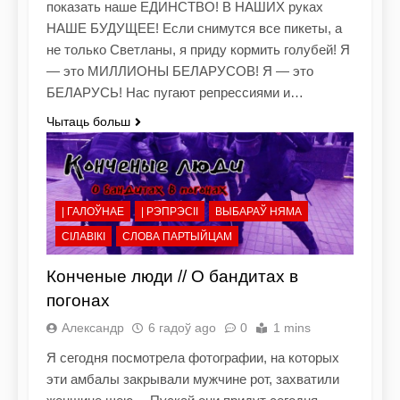
показать наше ЕДИНСТВО! В НАШИХ руках
НАШЕ БУДУЩЕЕ! Если снимутся все пикеты, а
не только Светланы, я приду кормить голубей! Я
— это МИЛЛИОНЫ БЕЛАРУСОВ! Я — это
БЕЛАРУСЬ! Нас пугают репрессиями и…
Чытаць больш
| ГАЛОЎНАЕ
| РЭПРЭСІІ
ВЫБАРАЎ НЯМА
СІЛАВІКІ
СЛОВА ПАРТЫЙЦАМ
Конченые люди // О бандитах в
погонах
Александр
6 гадоў ago
0
1 mins
Я сегодня посмотрела фотографии, на которых
эти амбалы закрывали мужчине рот, захватили