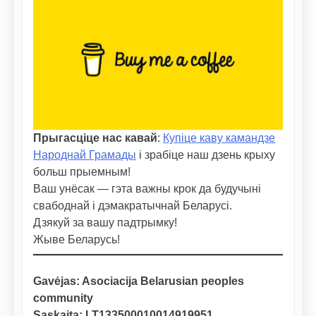
Прыгасціце нас кавай
:
Купіце каву камандзе
Народнай Грамады
і зрабіце наш дзень крыху
больш прыемным!
Ваш унёсак — гэта важны крок да будучыні
свабоднай і дэмакратычнай Беларусі.
Дзякуй за вашу падтрымку!
Жыве Беларусь!
Gavėjas: Asociacija Belarusian peoples
community
Sąskaita: LT133500010014919951