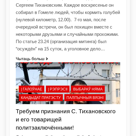
Сергеем Тихановским. Каждое воскресенье он
собирал в Гомеле людей, чтобы кормить голубей
(нулевой километр, 12.00). 7-го мая, после
очередной встречи, он был похищен вместе с
некоторыми друзьями и случайными прохожими.
По статье 23.24 (организация митинга) был
“осуждён” на 15 суток, а уголовное дело…
Чытаць больш
| ГАЛОЎНАЕ
| РЭПРЭСІІ
ВЫБАРАЎ НЯМА
КАНДЫДАТ ПРАТЭСТУ
ПАЛІТЫЧНЫЯ ВЯЗНІ
Требуем признания С. Тихановского
и его товарищей
политзаключёнными!