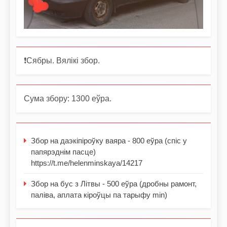
❗️Сябры. Вялікі збор.
Сума збору: 1300 еўра.
Збор на даэкіпіроўку ваяра - 800 еўра (спіс у
папярэднім пасце)
https://t.me/helenminskaya/14217
Збор на бус з Літвы - 500 еўра (дробны рамонт,
паліва, аплата кіроўцы па тарыфу min)