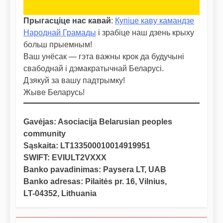
Прыгасціце нас кавай
:
Купіце каву камандзе
Народнай Грамады
і зрабіце наш дзень крыху
больш прыемным!
Ваш унёсак — гэта важны крок да будучыні
свабоднай і дэмакратычнай Беларусі.
Дзякуй за вашу падтрымку!
Жыве Беларусь!
Gavėjas: Asociacija Belarusian peoples
community
Sąskaita: LT133500010014919951
SWIFT: EVIULT2VXXX
Banko pavadinimas: Paysera LT, UAB
Banko adresas: Pilaitės pr. 16, Vilnius,
LT-04352, Lithuania