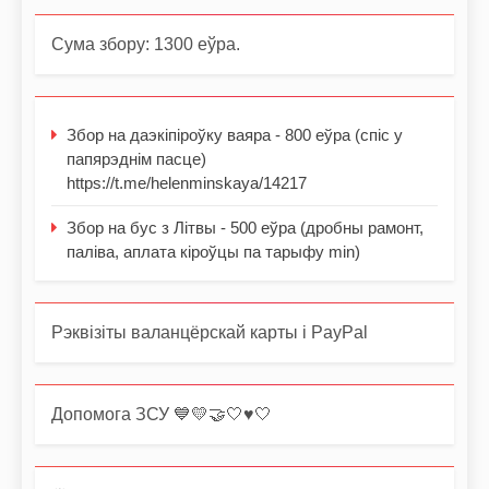
Сума збору: 1300 еўра.
Збор на даэкіпіроўку ваяра - 800 еўра (спіс у
папярэднім пасце)
https://t.me/helenminskaya/14217
Збор на бус з Літвы - 500 еўра (дробны рамонт,
паліва, аплата кіроўцы па тарыфу min)
Рэквізіты валанцёрскай карты і PayPal
Допомога ЗСУ 💙💛🤝🤍♥️🤍