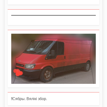
❗️Сябры. Вялікі збор.