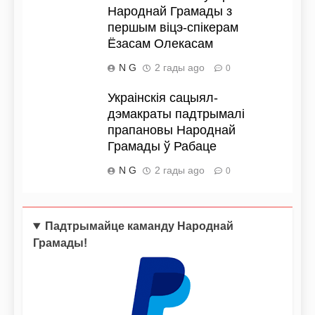
Народнай Грамады з
першым віцэ-спікерам
Ёзасам Олекасам
N G
2 гады ago
0
Украінскія сацыял-
дэмакраты падтрымалі
прапановы Народнай
Грамады ў Рабаце
N G
2 гады ago
0
Падтрымайце каманду Народнай
Грамады!