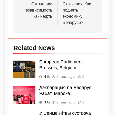
Статкевич:
Статкевич: Как
Независимость
поднять
как нефть
экономику
Беларуси?
Related News
European Parliament.
Brussels, Belgium
N G
2 гады ago
0
Дэкларацыя па Беларусі.
Рабат, Марока
N G
2 гады ago
0
У Сейме Літвы сустрэча