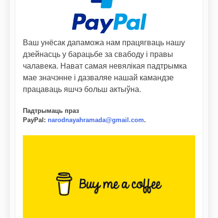
Ваш унёсак дапаможа нам працягваць нашу
дзейнасць у барацьбе за свабоду і правы
чалавека. Нават самая невялікая падтрымка
мае значэнне і дазваляе нашай камандзе
працаваць яшчэ больш актыўна.
Падтрымаць праз
PayPal
:
narodnayahramada@gmail.com
.