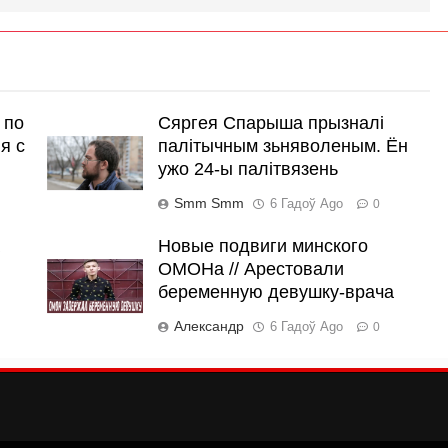
 по
Сяргея Спарыша прызналі
я с
палітычным зьняволеным. Ён
ужо 24-ы палітвязень
Smm Smm
6 Гадоў Ago
0
Новые подвиги минского
ОМОНа // Арестовали
беременную девушку-врача
Александр
6 Гадоў Ago
0