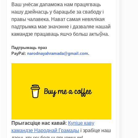
Ваш унёсак дапаможа нам працягваць
нашу дзейнасць у барацьбе за свабоду і
правы чалавека. Нават самая невялікая
падтрымка мае значэнне і дазваляе нашай
камандзе працаваць яшчэ больш актыўна.
Падтрымаць праз
PayPal
:
narodnayahramada@gmail.com
.
Прыгасціце нас кавай
:
Купіце каву
камандзе Народнай Грамады
і зрабіце наш
дзень крыху больш прыемным!