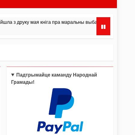
у мая кніга пра маральны выбар і інстынкты
Падтрымайце каманду Народнай
Грамады!