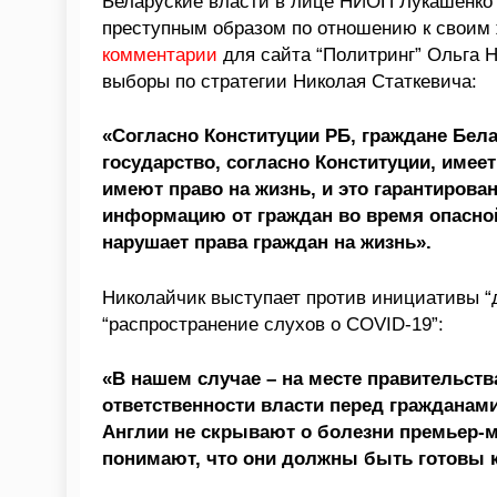
Беларуские власти в лице НИОП Лукашенко 
преступным образом по отношению к своим 
комментарии
для сайта “Политринг” Ольга Н
выборы по стратегии Николая Статкевича:
«Согласно Конституции РБ, граждане Бе
государство, согласно Конституции, имее
имеют право на жизнь, и это гарантирова
информацию от граждан во время опасной
нарушает права граждан на жизнь».
Николайчик выступает против инициативы “д
“распространение слухов о COVID-19”:
«В нашем случае – на месте правительст
ответственности власти перед гражданами
Англии не скрывают о болезни премьер-ми
понимают, что они должны быть готовы к 