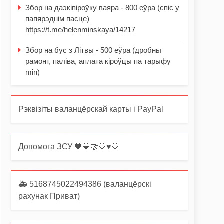
Збор на даэкіпіроўку ваяра - 800 еўра (спіс у
папярэднім пасце)
https://t.me/helenminskaya/14217
Збор на бус з Літвы - 500 еўра (дробны
рамонт, паліва, аплата кіроўцы па тарыфу
min)
Рэквізіты валанцёрскай карты і PayPal
Допомога ЗСУ 💙💛🤝🤍♥️🤍
🚑 5168745022494386 (валанцёрскі
рахунак Приват)