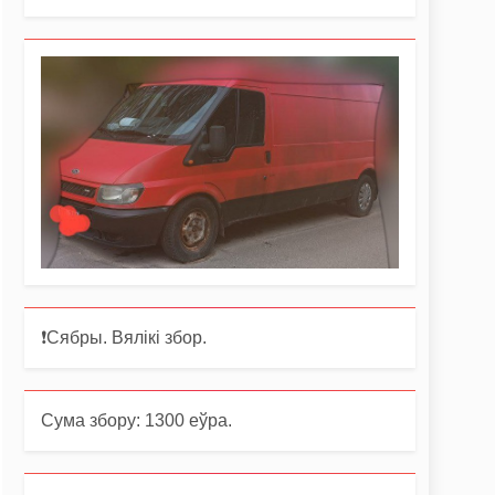
❗️Сябры. Вялікі збор.
Сума збору: 1300 еўра.