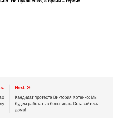
но. Не Лукашенко, а врачи – герои».
s:
Next:
во
Кандидат протеста Виктория Хотенко: Мы
лу
будем работать в больницах. Оставайтесь
дома!