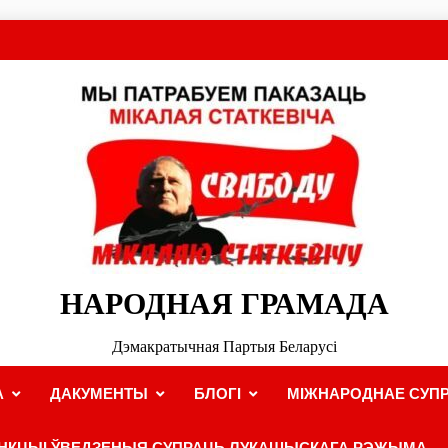
НАРОДНАЯ ГРАМАДА
Дэмакратычная Партыя Беларусі
А
ДАКУМЕНТЫ
БЛОГІ
МІЖНАРОДНАЕ СУПР
НКЦЫІ ЎВЕДЗЕНЫЯ СУПРАЦЬ ЛУКАШЫСКАГА РЭЖЫМА