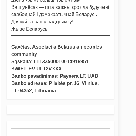
Ваш унёсак — гэта важны крок да будучыні
свабоднай і дэмакратычнай Беларусі.
Дзякуй за вашу падтрымку!
Жыве Беларусь!
Gavėjas: Asociacija Belarusian peoples
community
Sąskaita: LT133500010014919951
SWIFT: EVIULT2VXXX
Banko pavadinimas: Paysera LT, UAB
Banko adresas: Pilaitės pr. 16, Vilnius,
LT-04352, Lithuania