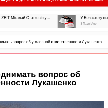
ай Статкевіч у…
У Беластоку выйшла з друк
3 Тыдні Ago
нимать вопрос об уголовной ответственности Лукашенко
однимать вопрос об
енности Лукашенко