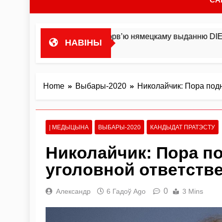
 гандляваць»У інтэрв’ю нямецкаму выданню DIE ZEIT Мікал
НАВІНЫ
Home
Выбары-2020
Николайчик: Пора под
| МЕДЫЦЫНА
ВЫБАРЫ-2020
КАНДЫДАТ ПРАТЭСТУ
Николайчик: Пора п
уголовной ответств
0
Александр
6 Гадоў Ago
3 Mins