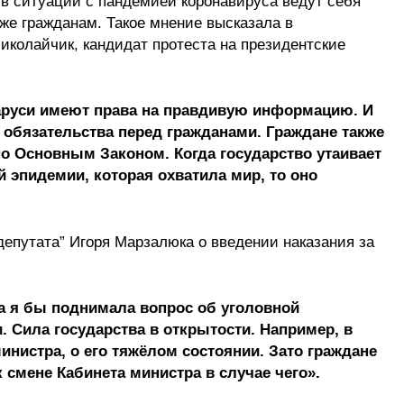
в ситуации с пандемией коронавируса ведут себя
же гражданам. Такое мнение высказала в
иколайчик, кандидат протеста на президентские
ларуси имеют права на правдивую информацию. И
т обязательства перед гражданами. Граждане также
но Основным Законом. Когда государство утаивает
 эпидемии, которая охватила мир, то оно
епутата” Игоря Марзалюка о введении наказания за
ва я бы поднимала вопрос об уголовной
. Сила государства в открытости. Например, в
нистра, о его тяжёлом состоянии. Зато граждане
смене Кабинета министра в случае чего».