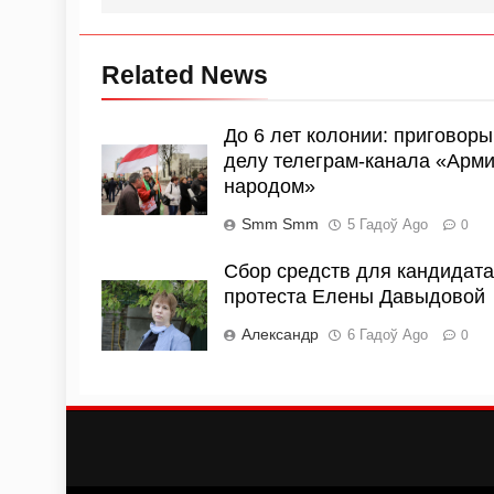
Related News
До 6 лет колонии: приговоры
делу телеграм-канала «Арми
народом»
Smm Smm
5 Гадоў Ago
0
Cбор средств для кандидата
протеста Елены Давыдовой
Александр
6 Гадоў Ago
0