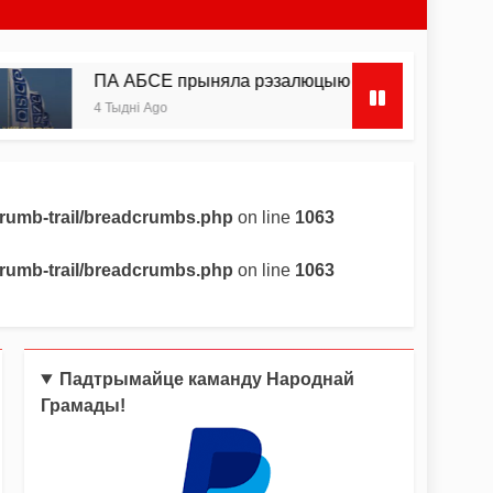
 АБСЕ прыняла рэзалюцыю па Беларусі з патрабаваннем 
ыдні Ago
crumb-trail/breadcrumbs.php
on line
1063
crumb-trail/breadcrumbs.php
on line
1063
Падтрымайце каманду Народнай
Грамады!