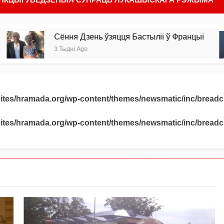
Сёння Дзень ўзяцця Бастыліі ў Францыі
ПА
3 Тыдні Ago
4 Т
sites/hramada.org/wp-content/themes/newsmatic/inc/bread
sites/hramada.org/wp-content/themes/newsmatic/inc/bread