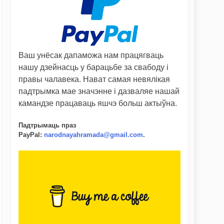
Ваш унёсак дапаможа нам працягваць
нашу дзейнасць у барацьбе за свабоду і
правы чалавека. Нават самая невялікая
падтрымка мае значэнне і дазваляе нашай
камандзе працаваць яшчэ больш актыўна.
Падтрымаць праз
PayPal
:
narodnayahramada@gmail.com
.