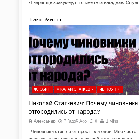
Я нарэшце зразумеў, што мне гэта нагадвае. Сітуа
…
Чытаць больш
ЖЛОБИН
МІКАЛАЙ СТАТКЕВІЧ
ЧЫНОЎНІКІ
Николай Статкевич: Почему чиновники
отгородились от народа?
Александр
7 Гадоў Ago
0
1 Mins
Чиновники отошли от простых людей. Мне часто
рассказывают, насколько оскорбительно иногда