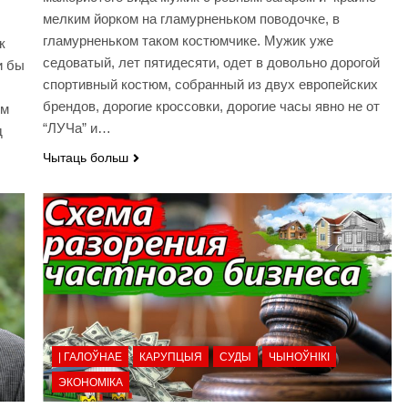
мелким йорком на гламурненьком поводочке, в
гламурненьком таком костюмчике. Мужик уже
к
седоватый, лет пятидесяти, одет в довольно дорогой
и бы
спортивный костюм, собранный из двух европейских
брендов, дорогие кроссовки, дорогие часы явно не от
ым
“ЛУЧа” и…
д
Чытаць больш
| ГАЛОЎНАЕ
КАРУПЦЫЯ
СУДЫ
ЧЫНОЎНІКІ
ЭКОНОМІКА