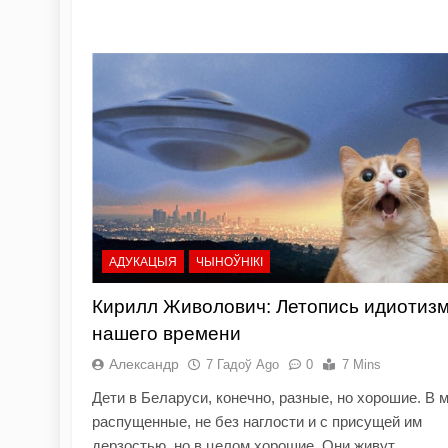
АДУКАЦЫЯ
ЧЫНОЎНІКІ
Кирилл Живолович: Летопись идиотиз
нашего времени
Александр
7 Гадоў Ago
0
7 Mins
Дети в Беларуси, конечно, разные, но хорошие. В 
распущенные, не без наглости и с присущей им
дерзостью, но в целом хорошие. Они живут