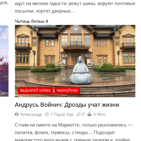
цыя,
идут на мелкие гадости: режут шины, воруют почтовые
посылки, портят дверные…
Чытаць больш
ВЫБАРАЎ НЯМА
ЧЫНОЎНІКІ
Андрусь Войнич: Дрозды учат жизни
Александр
7 Гадоў Ago
0
4 Mins
Стоим на пикете на Мариотте, только разложились —
палатка, флаги, термосы, стенды… Подходит
мажористого вида мужик с ровным загаром и крайне