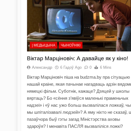
| МЕДЫЦЫНА
ЧЫНОЎНІКІ
Віктар Марціновіч: А давайце як у кіно!
Александр
6 Гадоў Ago
0
6 Mins
Віктар Марціновіч піша на budzma.by пра сітуацыю
нашай краіне, якая пачынае нагадваць адзін вядо
нямецкі фільм. Суботнік, кажаце? Дзяцей у школы
вяртаць? Бо «сёння з’явіўся маленькі праменьчык
надзеі» і «ў нас ужо больш вызвалілася ложкаў, ч
мы шпіталізавалі людзей»? А яму ніхто не сказаў, 
пазаўчора быў гэты загад Міністэрства аховы
здароўя? І менавіта ПАСЛЯ вызваліліся ложкі?