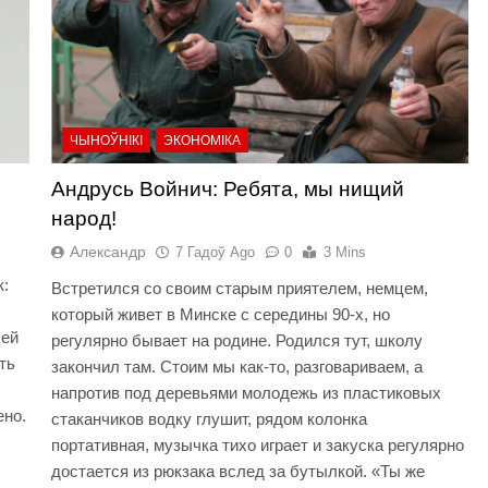
ЧЫНОЎНІКІ
ЭКОНОМІКА
Андрусь Войнич: Ребята, мы нищий
народ!
Александр
7 Гадоў Ago
0
3 Mins
к:
Встретился со своим старым приятелем, немцем,
который живет в Минске с середины 90-х, но
шей
регулярно бывает на родине. Родился тут, школу
ть
закончил там. Стоим мы как-то, разговариваем, а
напротив под деревьями молодежь из пластиковых
ено.
стаканчиков водку глушит, рядом колонка
портативная, музычка тихо играет и закуска регулярно
достается из рюкзака вслед за бутылкой. «Ты же