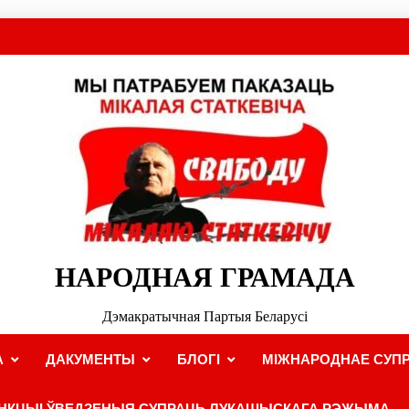
НАРОДНАЯ ГРАМАДА
Дэмакратычная Партыя Беларусі
А
ДАКУМЕНТЫ
БЛОГІ
МІЖНАРОДНАЕ СУПР
НКЦЫІ ЎВЕДЗЕНЫЯ СУПРАЦЬ ЛУКАШЫСКАГА РЭЖЫМА