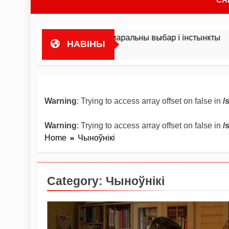
 мая кніга пра маральны выбар і інстынкты
НАВІНЫ
Warning
: Trying to access array offset on false in
/
Warning
: Trying to access array offset on false in
/
Home
Чыноўнікі
Category:
Чыноўнікі