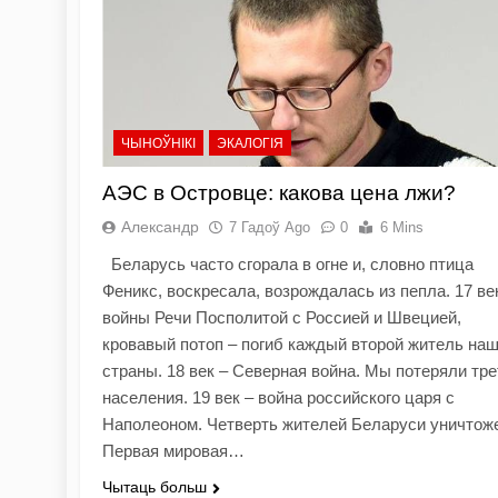
ЧЫНОЎНІКІ
ЭКАЛОГІЯ
АЭС в Островце: какова цена лжи?
Александр
7 Гадоў Ago
0
6 Mins
Беларусь часто сгорала в огне и, словно птица
Феникс, воскресала, возрождалась из пепла. 17 ве
войны Речи Посполитой с Россией и Швецией,
кровавый потоп – погиб каждый второй житель на
страны. 18 век – Северная война. Мы потеряли тре
населения. 19 век – война российского царя с
Наполеоном. Четверть жителей Беларуси уничтож
Первая мировая…
Чытаць больш