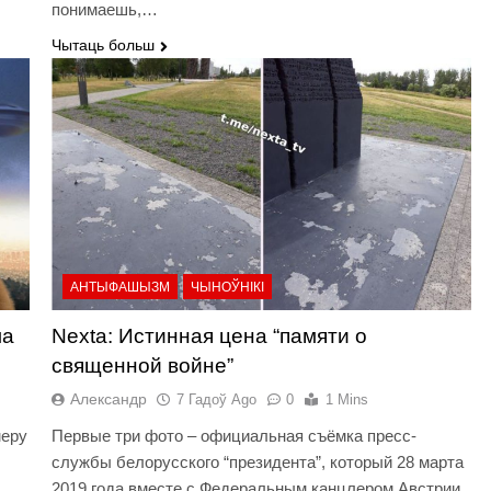
понимаешь,…
Чытаць больш
АНТЫФАШЫЗМ
ЧЫНОЎНІКІ
ма
Nexta: Истинная цена “памяти о
священной войне”
Александр
7 Гадоў Ago
0
1 Mins
меру
Первые три фото – официальная съёмка пресс-
службы белорусского “президента”, который 28 марта
2019 года вместе с Федеральным канцлером Австрии