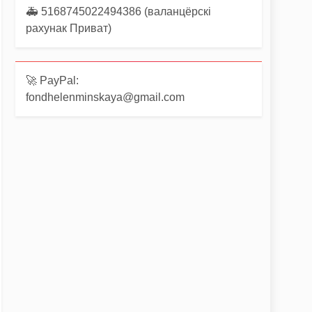
🚑 5168745022494386 (валанцёрскі
рахунак Приват)
🚀 PayPal:
fondhelenminskaya@gmail.com