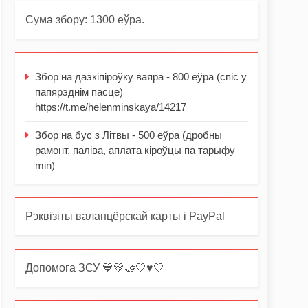
Сума збору: 1300 еўра.
Збор на даэкіпіроўку ваяра - 800 еўра (спіс у
папярэднім пасце)
https://t.me/helenminskaya/14217
Збор на бус з Літвы - 500 еўра (дробны
рамонт, паліва, аплата кіроўцы па тарыфу
min)
Рэквізіты валанцёрскай карты і PayPal
Допомога ЗСУ 💙💛🤝🤍♥️🤍