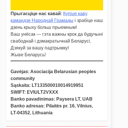
Прыгасціце нас кавай
:
Купіце каву
камандзе Народнай Грамады
і зрабіце наш
дзень крыху больш прыемным!
Ваш унёсак — гэта важны крок да будучыні
свабоднай і дэмакратычнай Беларусі.
Дзякуй за вашу падтрымку!
Жыве Беларусь!
Gavėjas: Asociacija Belarusian peoples
community
Sąskaita: LT133500010014919951
SWIFT: EVIULT2VXXX
Banko pavadinimas: Paysera LT, UAB
Banko adresas: Pilaitės pr. 16, Vilnius,
LT-04352, Lithuania