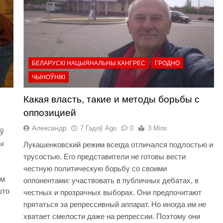
БЕЛАРУСКІ НАЦЫЯНАЛЬНЫ КАНГРЕС
ГРОДНО
ЧЫНОЎНІКІ
Какая власть, такие и методы борьбы с
оппозицией
Александр
7 Гадоў Ago
0
3 Mins
 ў
мы
Лукашенковский режим всегда отличался подлостью и
трусостью. Его представители не готовы вести
честную политическую борьбу со своими
ым
оппонентами: участвовать в публичных дебатах, в
што
честных и прозрачных выборах. Они предпочитают
прятаться за репрессивный аппарат. Но иногда им не
хватает смелости даже на репрессии. Поэтому они