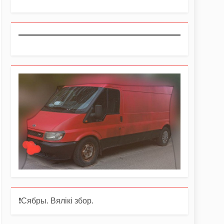
❗️Сябры. Вялікі збор.